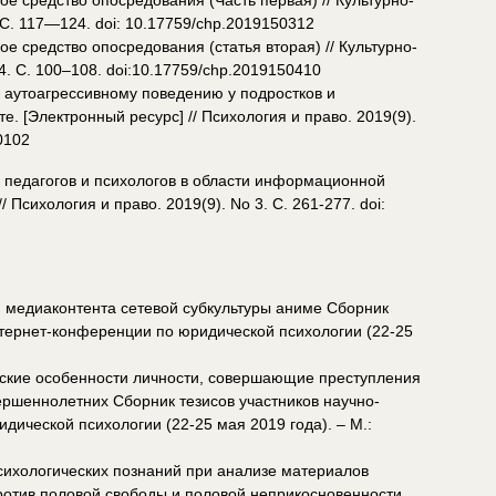
е средство опосредования (Часть первая) // Культурно-
 С. 117—124. doi: 10.17759/chp.2019150312
е средство опосредования (статья вторая) // Культурно-
4. С. 100–108. doi:10.17759/chp.2019150410
к аутоагрессивному поведению у подростков и
 [Электронный ресурс] // Психология и право. 2019(9).
0102
ь педагогов и психологов в области информационной
 Психология и право. 2019(9). No 3. С. 261-277. doi:
и медиаконтента сетевой субкультуры аниме Сборник
нтернет-конференции по юридической психологии (22-25
ские особенности личности, совершающие преступления
ершеннолетних Сборник тезисов участников научно-
дической психологии (22-25 мая 2019 года). – М.:
ихологических познаний при анализе материалов
ротив половой свободы и половой неприкосновенности