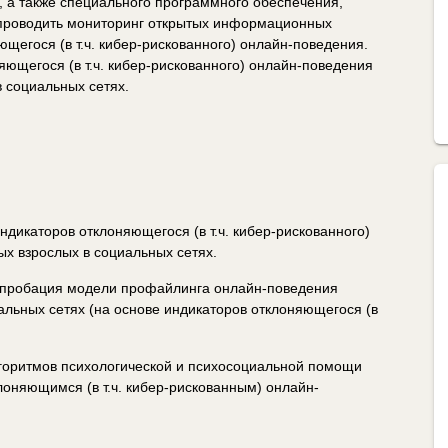
, а также специального программного обеспечения,
 проводить мониторинг открытых информационных
щегося (в т.ч. кибер-рискованного) онлайн-поведения.
ющегося (в т.ч. кибер-рискованного) онлайн-поведения
 социальных сетях.
ндикаторов отклоняющегося (в т.ч. кибер-рискованного)
х взрослых в социальных сетях.
апробация модели профайлинга онлайн-поведения
льных сетях (на основе индикаторов отклоняющегося (в
горитмов психологической и психосоциальной помощи
оняющимся (в т.ч. кибер-рискованным) онлайн-