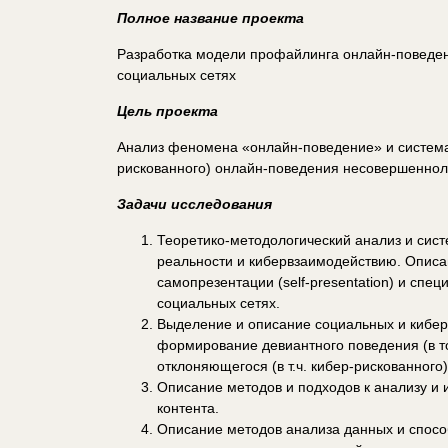
Полное название проекта
Разработка модели профайлинга онлайн-поведе
социальных сетях
Цель проекта
Анализ феномена «онлайн-поведение» и системат
рискованного) онлайн-поведения несовершенноле
Задачи исследования
Теоретико-методологический анализ и сис
реальности и кибервзаимодействию. Опис
самопрезентации (self-presentation) и сп
социальных сетях.
Выделение и описание социальных и кибер
формирование девиантного поведения (в то
отклоняющегося (в т.ч. кибер-рискованног
Описание методов и подходов к анализу и 
контента.
Описание методов анализа данных и спос