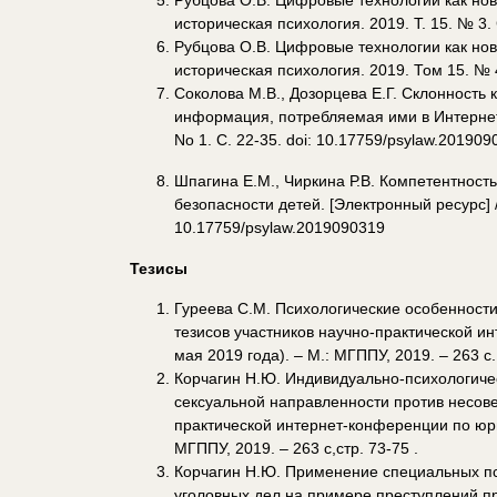
Рубцова О.В. Цифровые технологии как ново
историческая психология. 2019. Т. 15. № 3.
Рубцова О.В. Цифровые технологии как ново
историческая психология. 2019. Том 15. № 
Соколова М.В., Дозорцева Е.Г. Склонность 
информация, потребляемая ими в Интернете.
No 1. С. 22-35. doi: 10.17759/psylaw.201909
Шпагина Е.М., Чиркина Р.В. Компетентност
безопасности детей. [Электронный ресурс] //
10.17759/psylaw.2019090319
Тезисы
Гуреева С.М. Психологические особенност
тезисов участников научно-практической и
мая 2019 года). – М.: МГППУ, 2019. – 263 с.
Корчагин Н.Ю. Индивидуально-психологиче
сексуальной направленности против несов
практической интернет-конференции по юри
МГППУ, 2019. – 263 с,стр. 73-75 .
Корчагин Н.Ю. Применение специальных пс
уголовных дел на примере преступлений п