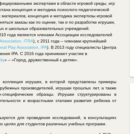
ицированными экспертами в области игровой среды, игр
ботана концепция и методика психолого-педагогической
х материалов, концепция и методика экспертизы игровой
ться заказы как по оценке, так и по разработке игрушек,
ных и школьных образовательных учреждений.
010 года являются членами Ассоциации исследователей
Association
, ITRA
), с 2011 года ‒ членами крупнейшей
onal Play Association, IPA
). В 2013 году специалисты Центра
ения IPA. С 2016 года принимают участие в
ity
» ‒ «Город, дружественный к детям».
 коллекция игрушек, в которой представлены примеры
рубежных производителей, игрушки прошлых лет, а также
о-специфические образцы. Игрушки структурированы в
ятельности и возрастными этапами развития ребенка от
ьзуются для проведения исследований, в консультациях
их целях для студентов различных учебных программ.