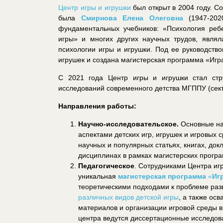
Центр игры и игрушки
был открыт в 2004 году. С
была
Смирнова Елена Олеговна
(1947-2020
фундаментальных учебников: «Психология ребе
игры» и многих других научных трудов, явля
психологии игры и игрушки. Под ее руководств
игрушек и создана магистерская программа «Игра
С 2021 года Центр игры и игрушки стал ст
исследований современного детства МГППУ (сект
Направления работы:
Научно-исследовательское.
Основные на
аспектами детских игр, игрушек и игровых 
научных и популярных статьях, книгах, д
дисциплинах в рамках магистерских прогр
Педагогическое
. Сотрудниками Центра иг
уникальная
магистерская программа
«
Иг
теоретическими подходами к проблеме раз
различных видов детской игры
, а также ос
материалов и организации игровой среды в
центра ведутся диссертационные исследова