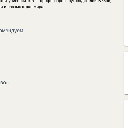
стей университета – профессоров, руководителей ВУЗов,
ии и разных стран мира.
комендуем
тво»