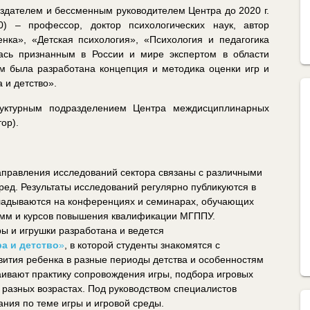
оздателем и бессменным руководителем Центра до 2020 г.
) – профессор, доктор психологических наук, автор
нка», «Детская психология», «Психология и педагогика
лась признанным в России и мире экспертом в области
ом была разработана концепция и методика оценки игр и
 и детство».
руктурным подразделением Центра междисциплинарных
ор).
правления исследований сектора связаны с различными
сред. Результаты исследований регулярно публикуются в
окладываются на конференциях и семинарах, обучающих
амм и курсов повышения квалификации МГППУ.
ры и игрушки разработана и ведется
ра и детство
»
, в которой студенты знакомятся с
вития ребенка в разные периоды детства и особенностям
ваивают практику сопровождения игры, подбора игровых
 разных возрастах. Под руководством специалистов
ния по теме игры и игровой среды.