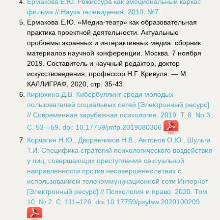
Ермакова Е.Ю. Режиссура как эмоциональный каркас
фильма // Наука телевидения. 2010. №7.
Ермакова Е.Ю. «Медиа-театр» как образовательная
практика проектной деятельности. Актуальные
проблемы экранных и интерактивных медиа: сборник
материалов научной конференции. Москва. 7 ноября
2019. Составитель и научный редактор, доктор
искусствоведения, профессор Н.Г. Кривуля. — М:
КАЛЛИГРАФ, 2020, cтр. 35-43.
Кирюхина Д.В. Кибербуллинг среди молодых
пользователей социальных сетей [Электронный ресурс]
// Современная зарубежная психология. 2019. Т. 8. No 3.
С. 53—59. doi: 10.17759/jmfp.2019080306
Корчагин Н.Ю., Дворянчиков Н.В., Антонов О.Ю., Шульга
Т.И. Специфика стратегий психологического воздействия
у лиц, совершающих преступления сексуальной
направленности против несовершеннолетних с
использованием телекоммуникационной сети Интернет
[Электронный ресурс] // Психология и право. 2020. Том
10. № 2. С. 111–126. doi:10.17759/psylaw.2020100209