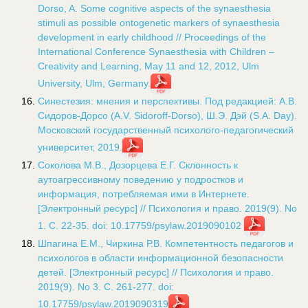
Dorso, A. Some cognitive aspects of the synaesthesia
stimuli as possible ontogenetic markers of synaesthesia
development in early childhood // Proceedings of the
International Conference Synaesthesia with Children –
Creativity and Learning, May 11 and 12, 2012, Ulm
University, Ulm, Germany.
Синестезия: мнения и перспективы. Под редакцией: А.В.
Сидоров-Дорсо (А.V. Sidoroff-Dorso), Ш.Э. Дэй (S.A. Day).
Московский государственный психолого-педагогический
университет, 2019.
Соколова М.В., Дозорцева Е.Г. Склонность к
аутоагрессивному поведению у подростков и
информация, потребляемая ими в Интернете.
[Электронный ресурс] // Психология и право. 2019(9). No
1. С. 22-35. doi: 10.17759/psylaw.2019090102
Шпагина Е.М., Чиркина Р.В. Компетентность педагогов и
психологов в области информационной безопасности
детей. [Электронный ресурс] // Психология и право.
2019(9). No 3. С. 261-277. doi:
10.17759/psylaw.2019090319