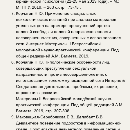
юридической психологии (22-25 мая 2019 года). – М.:
МГППУ, 2019. – 263 с,стр. 73-75 .
Корчагин Н.Ю. Применение специальных
психологических познаний при анализе материалов
уголовных дел на примере преступлений против
половой свободы и половой неприкосновенности
несовершеннолетних, совершенных с использованием
сети Интернет. Материалы II Всероссийской
молодёжной научно-практической конференции. Под
общей редакцией А.М. Багмета. 2019,
Корчагин Н.Ю. Типологические особенности лиц,
совершающих преступления сексуальной
направленности против несовершеннолетних с
использованием телекоммуникационной сети Интернет//
Следственная деятельность: проблемы, их решение,
перспективы развития
Материалы II Всероссийской молодёжной научно-
практической конференции. Под общей редакцией А.М.
Багмета. 2019, стр. 307-308.
Маковецкая-Серебрякова Е В., Делибалт В.В.
Девиантное поведение подростков в информационной
среде. Профилактика девиантного поведения детей и