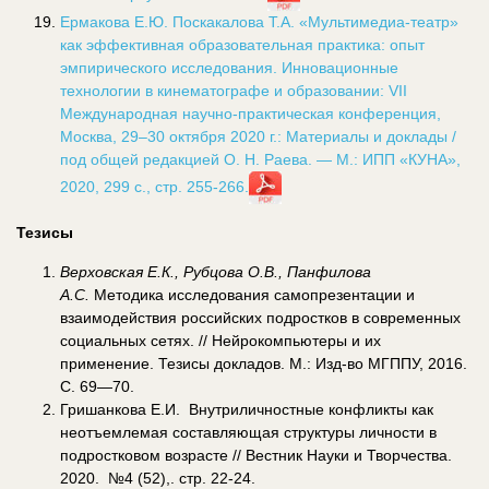
Ермакова Е.Ю. Поскакалова Т.А. «Мультимедиа-театр»
как эффективная образовательная практика: опыт
эмпирического исследования. Инновационные
технологии в кинематографе и образовании: VII
Международная научно-практическая конференция,
Москва, 29–30 октября 2020 г.: Материалы и доклады /
под общей редакцией О. Н. Раева. — М.: ИПП «КУНА»,
2020, 299 с., стр. 255-266.
Тезисы
Верховская Е.К., Рубцова О.В., Панфилова
А.С.
Методика исследования самопрезентации и
взаимодействия российских подростков в современных
социальных сетях. // Нейрокомпьютеры и их
применение. Тезисы докладов. М.: Изд-во МГППУ, 2016.
С. 69—70.
Гришанкова Е.И. Внутриличностные конфликты как
неотъемлемая составляющая структуры личности в
подростковом возрасте // Вестник Науки и Творчества.
2020. №4 (52),. стр. 22-24.