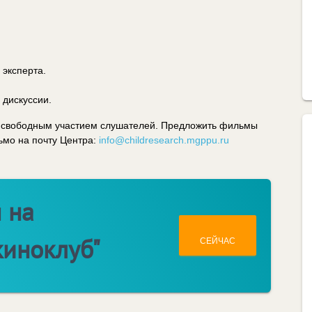
эксперта.
 дискуссии.
со свободным участием слушателей. Предложить фильмы
ьмо на почту Центра:
info@childresearch.mgppu.ru
 на
киноклуб"
СЕЙЧАС