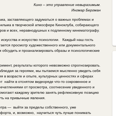
Кино – это управление невыразимым.
Ингмар Бергман
ма, заставляющего задуматься о важных проблемах и
фильма в творческой атмосфере Киноклуба, собирающего
еров и всех, неравнодушных к подлинному кинематографу.
искусства и искусство психологии. Каждый наш гость
агается просмотр художественного или документального
м обсудить и проанализировать образы и психологические
имент, результаты которого невозможно спрогнозировать.
наблюдая за героями, мы пытаемся мысленно увидеть себя
я в возрасте и опыте, культурных ценностях и сферах
 найти в отснятом видеоряде что-то сокровенное и
печатлениями от просмотра, соотнесение увиденного и
могают каждому зрителю занять рефлексивную позицию
уть на привычные явления.
отра — выйти за пределы собственного, уже
форта, и, возможно, научиться чуть лучше понимать