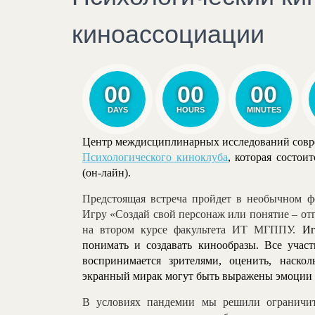
киноассоциации
00
00
00
DAYS
HOURS
MINUTES
Центр междисциплинарных исследований совре
Психологического киноклуба
, которая состои
(он-лайн).
Предстоящая встреча пройдет в необычном 
Игру «Создай свой персонаж или понятие – от
на втором курсе факультета ИТ МГППУ.
Иг
понимать и создавать кинообразы. Все учас
воспринимается зрителями, оценить, наск
экранный мирак могут быть выражены эмоции 
В условиях пандемии мы решили ограничит