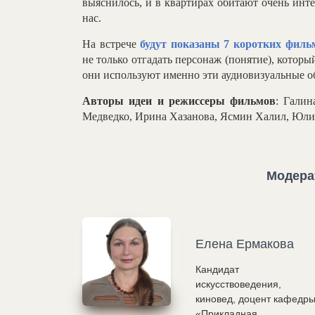
выяснилось, и в квартирах обитают очень инт
нас.
На встрече
будут показаны 7 коротких филь
не только отгадать персонаж (понятие), которы
они используют именно эти аудиовизуальные об
Авторы идеи и режиссеры фильмов
: Галин
Медведко, Ирина Хазанова, Ясмин Халил, Юли
Модера
Елена Ермакова
Кандидат
искусствоведения,
киновед, доцент кафедр
«Прикладная