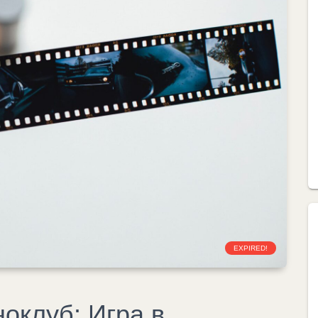
EXPIRED!
оклуб: Игра в