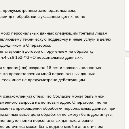
х, предусмотренных законодательством,
ми для обработки в указанных целях, но не
у моих персональных данных следующим третьим лицам:
твляющему техническую поддержку и иные услуги в целях
подрядчиком и Оператором;
ветствующий договор с поручением на обработку
ч.4 ст.6 152-ФЗ «О персональных данных».
 я достиг(-ла) возраста 18 лет и являюсь полностью
мента предоставления мной персональных данных
е, если иное не предусмотрено действующим
 ознакомлен(-а) с тем, что Согласие может быть мной
ьменного запроса на почтовый адрес Оператора: но не
 момента прекращения обработки персональных данных, при
о указанные выше цели обработки не смогут быть достигнуты.
енении,уточнении персональных данных, а равно
го источника может быть подано мной в аналогичном