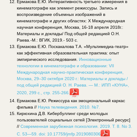
Ермакова Е.Ю. Интерактивность третьего измерения в
кинематографе как элемент режиссуры. Запись и
воспроизведение объемных изображений в
кинематографе и других областях: X Международная
научная конференция, Москва, 16-18 апреля 2018г.:
Материалы и доклады/ Под общей редакцией О.Н.
Раева.-М.: ВГИК, 2019.- 503 с.
Ермакова Е.Ю. Поскакалова Т.А. «Мультимедиа-театр»
как эффективная образовательная практика: опыт
эмпирического исследования.
Инновационные
технологии в кинематографе и образовании: VII
Международная научно-практическая конференция,
Москва, 29–30 октября 2020 г.: Материалы и доклады /
под общей редакцией О. Н. Раева. — М.: ИПП «КУНА»,
2020, 299 с., стр. 255-266.
Ермакова Е.Ю. Режиссура как эмоциональный каркас
фильма //
Наука телевидения. 2010. №7.
Кирюхина Д.В. Кибербуллинг среди молодых
пользователей социальных сетей [Электронный ресурс]
//
Современная зарубежная психология. 2019. Т. 8. No 3.
С. 53—59. doi: 10.17759/jmfp.2019080306