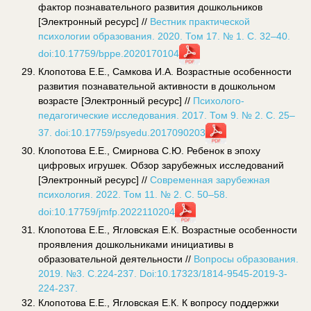
фактор познавательного развития дошкольников
[Электронный ресурс] //
Вестник практической
психологии образования. 2020. Том 17. № 1. С. 32–40.
doi:10.17759/bppe.2020170104
Клопотова Е.Е., Самкова И.А. Возрастные особенности
развития познавательной активности в дошкольном
возрасте [Электронный ресурс] //
Психолого-
педагогические исследования. 2017. Том 9. № 2. С. 25–
37. doi:10.17759/psyedu.2017090203
Клопотова Е.Е., Смирнова С.Ю. Ребенок в эпоху
цифровых игрушек. Обзор зарубежных исследований
[Электронный ресурс] //
Современная зарубежная
психология. 2022. Том 11. № 2. С. 50–58.
doi:10.17759/jmfp.2022110204
Клопотова Е.Е., Ягловская Е.К. Возрастные особенности
проявления дошкольниками инициативы в
образовательной деятельности //
Вопросы образования.
2019. №3. С.224-237. Doi:10.17323/1814-9545-2019-3-
224-237.
Клопотова Е.Е., Ягловская Е.К. К вопросу поддержки