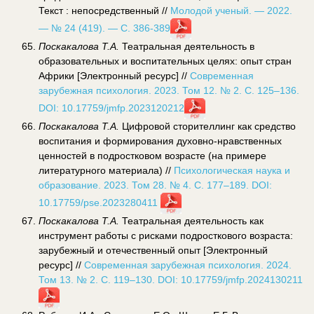
Текст : непосредственный //
Молодой ученый. — 2022.
— № 24 (419). — С. 386-389
Поскакалова Т.А.
Театральная деятельность в
образовательных и воспитательных целях: опыт стран
Африки [Электронный ресурс] //
Современная
зарубежная психология. 2023. Том 12. № 2. С. 125–136.
DOI: 10.17759/jmfp.2023120212
Поскакалова Т.А.
Цифровой сторителлинг как средство
воспитания и формирования духовно-нравственных
ценностей в подростковом возрасте (на примере
литературного материала) //
Психологическая наука и
образование. 2023. Том 28. № 4. С. 177–189. DOI:
10.17759/pse.2023280411
Поскакалова Т.А.
Театральная деятельность как
инструмент работы с рисками подросткового возраста:
зарубежный и отечественный опыт [Электронный
ресурс] //
Современная зарубежная психология. 2024.
Том 13. № 2. С. 119–130. DOI: 10.17759/jmfp.2024130211