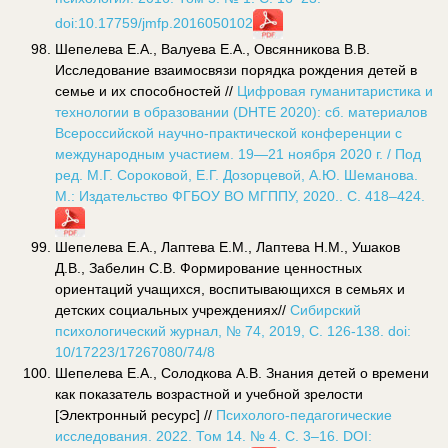
doi:10.17759/jmfp.2016050102
Шепелева Е.А., Валуева Е.А., Овсянникова В.В.
Исследование взаимосвязи порядка рождения детей в
семье и их способностей //
Цифровая гуманитаристика и
технологии в образовании (DHTE 2020): сб. материалов
Всероссийской научно-практической конференции с
международным участием. 19—21 ноября 2020 г. / Под
ред. М.Г. Сороковой, Е.Г. Дозорцевой, А.Ю. Шеманова.
М.: Издательство ФГБОУ ВО МГППУ, 2020.. С. 418–424.
Шепелева Е.А., Лаптева Е.М., Лаптева Н.М., Ушаков
Д.В., Забелин С.В. Формирование ценностных
ориентаций учащихся, воспитывающихся в семьях и
детских социальных учреждениях//
Сибирский
психологический журнал, № 74, 2019, С. 126-138. doi:
10/17223/17267080/74/8
Шепелева Е.А., Солодкова А.В. Знания детей о времени
как показатель возрастной и учебной зрелости
[Электронный ресурс] //
Психолого-педагогические
исследования. 2022. Том 14. № 4. С. 3–16. DOI: