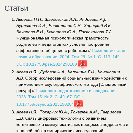
Статьи
Авдеева Н.Н., Шведовская А.А., Андреева А.Д.,
Бурлакова И.А., Ениколопов С.Н., Зарецкий В.К.,
Захарова Е.И., Кочетова Ю.А., Поскакалова Т.А.
Функциональная психологическая грамотность
родителей и педагогов как условие построения
эффективного общения с ребенком //
Психологическая
наука и образование. 2024. Том 29. № 1. С. 113–149.
DOI: 10.17759/pse.2024290109
Агеев Н.Я., Дубовик И.А., Калинина Г.И., Конокотин
А.В.
Обзор исследований социальных взаимодействий с
применением окулографического метода [Электронный
ресурс] //
Психолого-педагогические исследования.
2023. Том 15. № 2. С. 49–67. DOI:
10.17759/psyedu.2023150204
Агеев Н.Я., Токарчук Ю.А., Токарчук А.М., Гаврилова
Е.В.
Связь цифровых технологий с развитием
когнитивных и коммуникативных процессов подростков и
юношей: обзор эмпирических исследований