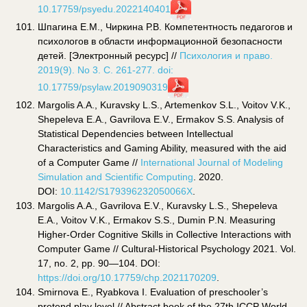
10.17759/psyedu.2022140401
Шпагина Е.М., Чиркина Р.В. Компетентность педагогов и
психологов в области информационной безопасности
детей. [Электронный ресурс] //
Психология и право.
2019(9). No 3. С. 261-277. doi:
10.17759/psylaw.2019090319
Margolis A.A., Kuravsky L.S., Artemenkov S.L., Voitov V.K.,
Shepeleva E.A., Gavrilova E.V., Ermakov S.S. Analysis of
Statistical Dependencies between Intellectual
Characteristics and Gaming Ability, measured with the aid
of a Computer Game //
International Journal of Modeling
Simulation and Scientific Computing
. 2020.
DOI:
10.1142/S179396232050066X
.
Margolis A.A., Gavrilova E.V., Kuravsky L.S.,
Shepeleva
E
.
A
.,
Voitov
V
.
K
.,
Ermakov
S
.
S
.,
Dumin
P
.
N
.
Measuring
Higher-Order Cognitive Skills in Collective Interactions with
Computer Game // Cultural-Historical Psychology 2021. Vol.
17, no. 2, pp. 90—104. DOI:
https://doi.org/10.17759/chp.2021170209
.
Smirnova E., Ryabkova I. Evaluation of preschooler’s
pretend play level // Abstract book of the 27th ICCP World