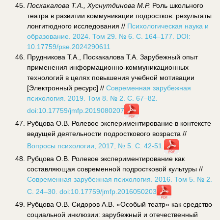
Поскакалова Т.А., Хуснутдинова М.Р.
Роль школьного
театра в развитии коммуникации подростков: результаты
лонгитюдного исследования //
Психологическая наука и
образование. 2024. Том 29. № 6. С. 164–177. DOI:
10.17759/pse.2024290611
Прудникова Т.А., Поскакалова Т.А. Зарубежный опыт
применения информационно-коммуникационных
технологий в целях повышения учебной мотивации
[Электронный ресурс] //
Современная зарубежная
психология. 2019. Том 8. № 2. С. 67–82.
doi:10.17759/jmfp.2019080207
Рубцова О.В. Ролевое экспериментирование в контексте
ведущей деятельности подросткового возраста //
Вопросы психологии, 2017, № 5. С. 42-51.
Рубцова О.В. Ролевое экспериментирование как
составляющая современной подростковой культуры //
Современная зарубежная психология. 2016. Том 5. № 2.
С. 24–30. doi:10.17759/jmfp.2016050203
Рубцова О.В. Сидоров А.В. «Особый театр» как средство
социальной инклюзии: зарубежный и отечественный