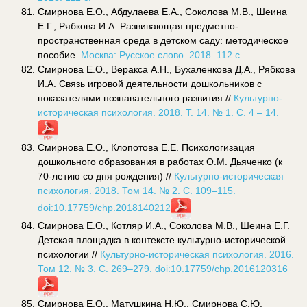
Смирнова Е.О., Абдулаева Е.А., Соколова М.В., Шеина
Е.Г., Рябкова И.А. Развивающая предметно-
пространственная среда в детском саду: методическое
пособие.
Москва: Русское слово. 2018. 112 с.
Смирнова Е.О., Веракса А.Н., Бухаленкова Д.А., Рябкова
И.А. Связь игровой деятельности дошкольников с
показателями познавательного развития //
Культурно-
историческая психология. 2018. Т. 14. № 1. С. 4 – 14.
Смирнова Е.О., Клопотова Е.Е. Психологизация
дошкольного образования в работах О.М. Дьяченко (к
70-летию со дня рождения) //
Культурно-историческая
психология. 2018. Том 14. № 2. С. 109–115.
doi:10.17759/chp.2018140212
Смирнова Е.О., Котляр И.А., Соколова М.В., Шеина Е.Г.
Детская площадка в контексте культурно-исторической
психологии //
Культурно-историческая психология. 2016.
Том 12. № 3. С. 269–279. doi:10.17759/chp.2016120316
Смирнова Е.О., Матушкина Н.Ю., Смирнова С.Ю.