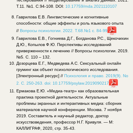
тестирования // Моделирование и анализ данных. 2021.
Т.11. №1. С.94-108. DOI:
10.17759/mda.2021110107
Гаврилова Е.В. Лингвистические и когнитивные
способности: общие эффекты и роль языкового опыта
//
Вопросы психологии. 2022. Т.68.№1 с. 84-99
Гаврилова Е.В., Гогниева Д.Г., Богданова Р.С., Щекочихин
Д.Ю., Копылов Ф.Ю. Перспективы исследований
приверженности к лечению // Вопросы психологии. 2019.
№5. С. 110 – 132.
Дозорцева Е.Г., Медведева А.С. Сексуальный онлайн
груминг как объект психологического исследования.
[Электронный ресурс] //
Психология и право. 2019(9). No
2. С. 250-263. doi: 10.17759/psylaw.2019090217
Ермакова Е.Ю. «Медиа-театр» как образовательная
практика проектной деятельности. Актуальные
проблемы экранных и интерактивных медиа: сборник
материалов научной конференции. Москва. 7 ноября
2019. Составитель и научный редактор, доктор
искусствоведения, профессор Н.Г. Кривуля. — М:
КАЛЛИГРАФ, 2020, cтр. 35-43.