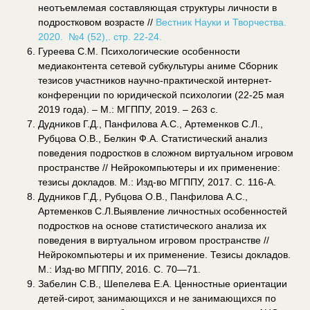
неотъемлемая составляющая структуры личности в
подростковом возрасте //
Вестник Науки и Творчества.
2020. №4 (52),. стр. 22-24.
Гуреева С.М. Психологические особенности
медиаконтента сетевой субкультуры аниме Сборник
тезисов участников научно-практической интернет-
конференции по юридической психологии (22-25 мая
2019 года). – М.: МГППУ, 2019. – 263 с.
Дудников Г.Д., Панфилова А.С., Артеменков С.Л.,
Рубцова О.В., Белкин Ф.А. Статистический анализ
поведения подростков в сложном виртуальном игровом
пространстве // Нейрокомпьютеры и их применение:
тезисы докладов. М.: Изд-во МГППУ, 2017. С. 116-А.
Дудников Г.Д., Рубцова О.В., Панфилова А.С.,
Артеменков С.Л.Выявление личностных особенностей
подростков на основе статистического анализа их
поведения в виртуальном игровом пространстве //
Нейрокомпьютеры и их применение. Тезисы докладов.
М.: Изд-во МГППУ, 2016. С. 70—71.
Забелин С.В., Шепелева Е.А. Ценностные ориентации
детей-сирот, занимающихся и не занимающихся по