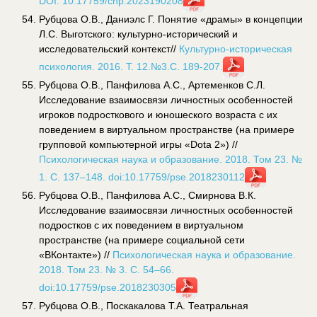
DOI: 10.17759/chp.2023190208
Рубцова О.В., Даниэлс Г. Понятие «драмы» в концепции
Л.С. Выготского: культурно-исторический и
исследовательский контекст//
Культурно-историческая
психология. 2016. Т. 12.№3.С. 189-207.
Рубцова О.В., Панфилова А.С., Артеменков С.Л.
Исследование взаимосвязи личностных особенностей
игроков подросткового и юношеского возраста с их
поведением в виртуальном пространстве (на примере
групповой компьютерной игры «Dota 2») //
Психологическая наука и образование. 2018. Том 23. №
1. С. 137–148.
doi:10.17759/pse.2018230112
Рубцова О.В., Панфилова А.С., Смирнова В.К.
Исследование взаимосвязи личностных особенностей
подростков с их поведением в виртуальном
пространстве (на примере социальной сети
«ВКонтакте») //
Психологическая наука и образование.
2018. Том 23. № 3. С. 54–66.
doi:10.17759/pse.2018230305
Рубцова О.В., Поскакалова Т.А. Театральная