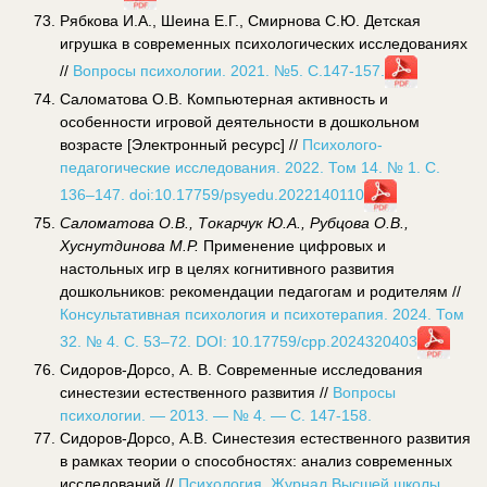
Рябкова И.А., Шеина Е.Г., Смирнова С.Ю. Детская
игрушка в современных психологических исследованиях
//
Вопросы психологии. 2021. №5. С.147-157.
Саломатова О.В. Компьютерная активность и
особенности игровой деятельности в дошкольном
возрасте [Электронный ресурс] //
Психолого-
педагогические исследования. 2022. Том 14. № 1. С.
136–147. doi:10.17759/psyedu.2022140110
Саломатова О.В., Токарчук Ю.А., Рубцова О.В.,
Хуснутдинова М.Р.
Применение цифровых и
настольных игр в целях когнитивного развития
дошкольников: рекомендации педагогам и родителям //
Консультативная психология и психотерапия. 2024. Том
32. № 4. С. 53–72. DOI: 10.17759/cpp.2024320403
Сидоров-Дорсо, А. В. Современные исследования
синестезии естественного развития //
Вопросы
психологии. — 2013. — № 4. — С. 147-158.
Сидоров-Дорсо, А.В. Синестезия естественного развития
в рамках теории о способностях: анализ современных
исследований //
Психология. Журнал Высшей школы