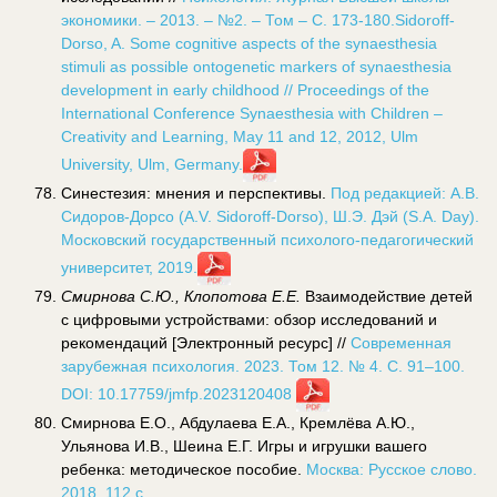
экономики. – 2013. – №2. – Том – С. 173-180.Sidoroff-
Dorso, A. Some cognitive aspects of the synaesthesia
stimuli as possible ontogenetic markers of synaesthesia
development in early childhood // Proceedings of the
International Conference Synaesthesia with Children –
Creativity and Learning, May 11 and 12, 2012, Ulm
University, Ulm, Germany.
Синестезия: мнения и перспективы.
Под редакцией: А.В.
Сидоров-Дорсо (А.V. Sidoroff-Dorso), Ш.Э. Дэй (S.A. Day).
Московский государственный психолого-педагогический
университет, 2019.
Смирнова С.Ю., Клопотова Е.Е.
Взаимодействие детей
с цифровыми устройствами: обзор исследований и
рекомендаций [Электронный ресурс] //
Современная
зарубежная психология. 2023. Том 12. № 4. С. 91–100.
DOI: 10.17759/jmfp.2023120408
Смирнова Е.О., Абдулаева Е.А., Кремлёва А.Ю.,
Ульянова И.В., Шеина Е.Г. Игры и игрушки вашего
ребенка: методическое пособие.
Москва: Русское слово.
2018. 112 с.