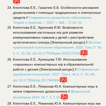
Клопотова Е.Е., Газанчян Е.Б. Особенности рисования
дошкольников с помощью традиционных и электронных
средств //
Современное дошкольное образование.
Теория и практика. – 2017. – №8. – С.24–31.
Клопотова Е.Е., Крупнова И.Ю. Возможности
использования настольных игр для развития
коммуникативных навыков у детей с расстройством
аутистического спектра [Электронный ресурс] //
Вестник
практической психологии образования. 2020. Том 17. №
1. С. 41–50. doi:10.17759/bppe.2020170105
Клопотова Е.Е., Кузнецова Т.Ю. Использование
«серьезных» компьютерных игр в образовательной
работе с детьми [Электронный ресурс] //
Современная
зарубежная психология. 2017. Том 6. № 4. С. 41–45.
doi:10.17759/jmfp.2017060404
Клопотова Е.Е., Романова Ю.А. Компьютерные игры в
жизни современных дошкольников //
Дошкольное
воспитание.2014. № 7. С.7-14.
Клопотова Е.Е., Романова Ю.А. Компьютерные игры как