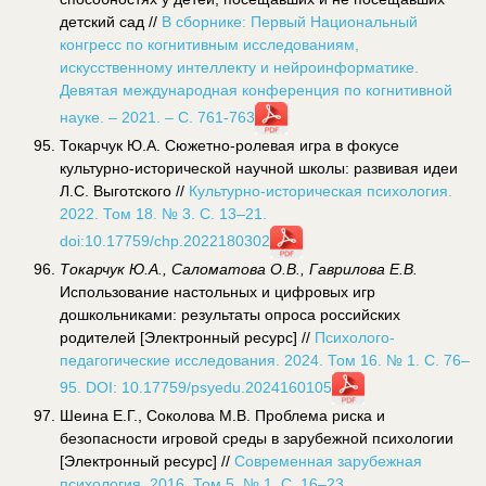
детский сад //
В сборнике: Первый Национальный
конгресс по когнитивным исследованиям,
искусственному интеллекту и нейроинформатике.
Девятая международная конференция по когнитивной
науке. – 2021. – С. 761-763
Токарчук Ю.А. Сюжетно-ролевая игра в фокусе
культурно-исторической научной школы: развивая идеи
Л.С. Выготского //
Культурно-историческая психология.
2022. Том 18. № 3. С. 13–21.
doi:10.17759/chp.2022180302
Токарчук Ю.А., Саломатова О.В., Гаврилова Е.В.
Использование настольных и цифровых игр
дошкольниками: результаты опроса российских
родителей [Электронный ресурс] //
Психолого-
педагогические исследования. 2024. Том 16. № 1. С. 76–
95. DOI: 10.17759/psyedu.2024160105
Шеина Е.Г., Соколова М.В. Проблема риска и
безопасности игровой среды в зарубежной психологии
[Электронный ресурс] //
Современная зарубежная
психология. 2016. Том 5. № 1. С. 16–23.