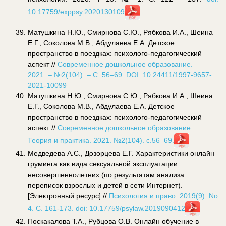
10.17759/exppsy.2020130109
Матушкина Н.Ю., Смирнова С.Ю., Рябкова И.А., Шеина
Е.Г., Соколова М.В., Абдулаева Е.А. Детское
пространство в поездках: психолого-педагогический
аспект //
Современное дошкольное образование. –
2021. – №2(104). – С. 56–69. DOI: 10.24411/1997-9657-
2021-10099
Матушкина Н.Ю., Смирнова С.Ю., Рябкова И.А., Шеина
Е.Г., Соколова М.В., Абдулаева Е.А. Детское
пространство в поездках: психолого-педагогический
аспект //
Современное дошкольное образование.
Теория и практика. 2021. №2(104). с.56–69.
Медведева А.С., Дозорцева Е.Г. Характеристики онлайн
груминга как вида сексуальной эксплуатации
несовершеннолетних (по результатам анализа
переписок взрослых и детей в сети Интернет).
[Электронный ресурс] //
Психология и право. 2019(9). No
4. С. 161-173.
doi: 10.17759/psylaw.2019090412
Поскакалова Т.А., Рубцова О.В. Онлайн обучение в