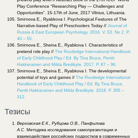
Play Conference “Researching Play — Challenges and
Opportunities”. 15-17th of June, 2017 Vilnius, Lithuania.
Smirnova E., Ryabkova I. Psychological Features of The
Narrative-based Play of Preschoolers Today //
Journal of
Russia & East European Psychology. 2016. V. 53. No 2. P.
40 – 55.
Smirnova E., Sheina E., Ryabkova I. Characteristics of
pretend role play //
The Routledge International Handbook
of Early Childhood Play / Ed. By Tina Bruce, Pentti
Hakkarainen and Milda Bredikyte. 2017. P. 87 – 96.
Smirnova E., Sheina E., Ryabkova I. The developmental
potential of toys and games //
The Routledge International
Handbook of Early Childhood Play / Ed. By Tina Bruce,
Pentti Hakkarainen and Milda Bredikyte. 2018. P. 305 –
312.
Тезисы
Верховская Е.К., Рубцова О.В., Панфилова
А.С.
Методика исследования самопрезентации и
взаимодействия российских подростков в современных