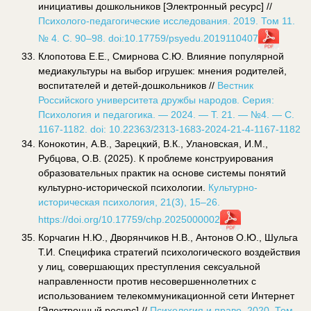
инициативы дошкольников [Электронный ресурс] //
Психолого-педагогические исследования. 2019. Том 11.
№ 4. С. 90–98. doi:10.17759/psyedu.2019110407
Клопотова Е.Е., Смирнова С.Ю. Влияние популярной
медиакультуры на выбор игрушек: мнения родителей,
воспитателей и детей-дошкольников //
Вестник
Российского университета дружбы народов. Серия:
Психология и педагогика. — 2024. — Т. 21. — №4. — C.
1167-1182. doi: 10.22363/2313-1683-2024-21-4-1167-1182
Конокотин, А.В., Зарецкий, В.К., Улановская, И.М.,
Рубцова, О.В. (2025). К проблеме конструирования
образовательных практик на основе системы понятий
культурно-исторической психологии.
Культурно-
историческая психология, 21(3), 15–26.
https://doi.org/10.17759/chp.2025000002
Корчагин Н.Ю., Дворянчиков Н.В., Антонов О.Ю., Шульга
Т.И. Специфика стратегий психологического воздействия
у лиц, совершающих преступления сексуальной
направленности против несовершеннолетних с
использованием телекоммуникационной сети Интернет
[Электронный ресурс] //
Психология и право. 2020. Том