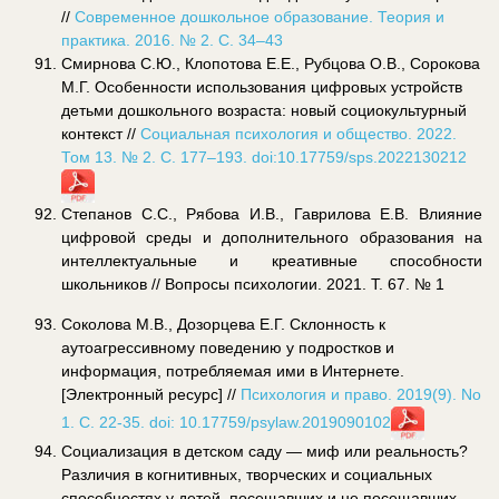
//
Современное дошкольное образование. Теория и
практика. 2016. № 2. С. 34–43
Смирнова С.Ю., Клопотова Е.Е., Рубцова О.В., Сорокова
М.Г. Особенности использования цифровых устройств
детьми дошкольного возраста: новый социокультурный
контекст //
Социальная психология и общество. 2022.
Том 13. № 2. С. 177–193. doi:10.17759/sps.2022130212
Степанов С.С., Рябова И.В., Гаврилова Е.В. Влияние
цифровой среды и дополнительного образования на
интеллектуальные и креативные способности
школьников // Вопросы психологии. 2021. Т. 67. № 1
Соколова М.В., Дозорцева Е.Г. Склонность к
аутоагрессивному поведению у подростков и
информация, потребляемая ими в Интернете.
[Электронный ресурс] //
Психология и право. 2019(9). No
1. С. 22-35. doi: 10.17759/psylaw.2019090102
Социализация в детском саду — миф или реальность?
Различия в когнитивных, творческих и социальных
способностях у детей, посещавших и не посещавших