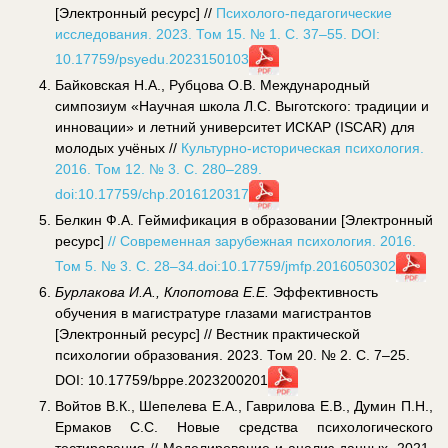
[Электронный ресурс] //
Психолого-педагогические
исследования. 2023. Том 15. № 1. С. 37–55. DOI:
10.17759/psyedu.2023150103
Байковская Н.А., Рубцова О.В. Международный
симпозиум «Научная школа Л.С. Выготского: традиции и
инновации» и летний университет ИСКАР (ISCAR) для
молодых учёных //
Культурно-историческая психология.
2016. Том 12. № 3. С. 280–289.
doi:10.17759/chp.2016120317
Белкин Ф.А. Геймификация в образовании [Электронный
ресурс]
// Современная зарубежная психология. 2016.
Том 5. № 3. С. 28–34.
doi:10.17759/jmfp.2016050302
Бурлакова И.А., Клопотова Е.Е.
Эффективность
обучения в магистратуре глазами магистрантов
[Электронный ресурс] // Вестник практической
психологии образования. 2023. Том 20. № 2. С. 7–25.
DOI: 10.17759/bppe.2023200201
Войтов В.К., Шепелева Е.А., Гаврилова Е.В., Думин П.Н.,
Ермаков С.С. Новые средства психологического