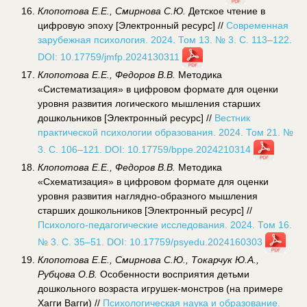
Клопотова Е.Е., Смирнова С.Ю.
Детское чтение в
цифровую эпоху [Электронный ресурс] //
Современная
зарубежная психология. 2024. Том 13. № 3. С. 113–122.
DOI: 10.17759/jmfp.2024130311
Клопотова Е.Е., Федоров В.В.
Методика
«Систематизация» в цифровом формате для оценки
уровня развития логического мышления старших
дошкольников [Электронный ресурс] //
Вестник
практической психологии образования. 2024. Том 21. №
3. С. 106–121. DOI: 10.17759/bppe.2024210314
Клопотова Е.Е., Федоров В.В.
Методика
«Схематизация» в цифровом формате для оценки
уровня развития наглядно-образного мышления
старших дошкольников [Электронный ресурс] //
Психолого-педагогические исследования. 2024. Том 16.
№ 3. С. 35–51. DOI: 10.17759/psyedu.2024160303
Клопотова Е.Е., Смирнова С.Ю., Токарчук Ю.А.,
Рубцова О.В.
Особенности восприятия детьми
дошкольного возраста игрушек-монстров (на примере
Хагги Вагги) //
Психологическая наука и образование.