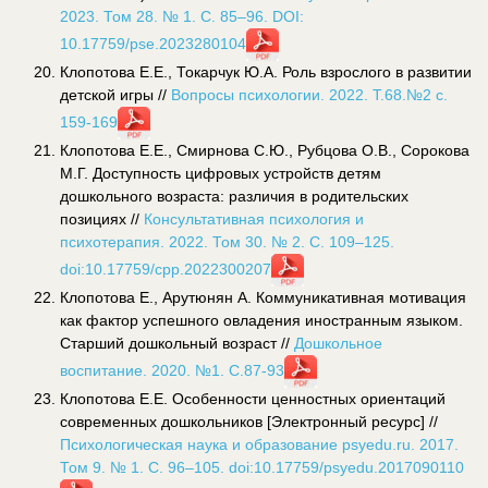
2023. Том 28. № 1. С. 85–96. DOI:
10.17759/pse.2023280104
Клопотова Е.Е., Токарчук Ю.А. Роль взрослого в развитии
детской игры //
Вопросы психологии. 2022. Т.68.№2 с.
159-169
Клопотова Е.Е., Смирнова С.Ю., Рубцова О.В., Сорокова
М.Г. Доступность цифровых устройств детям
дошкольного возраста: различия в родительских
позициях //
Консультативная психология и
психотерапия. 2022. Том 30. № 2. С. 109–125.
doi:10.17759/cpp.2022300207
Клопотова Е., Арутюнян А. Коммуникативная мотивация
как фактор успешного овладения иностранным языком.
Старший дошкольный возраст //
Дошкольное
воспитание. 2020. №1. С.87-93
Клопотова Е.Е. Особенности ценностных ориентаций
современных дошкольников [Электронный ресурс] //
Психологическая наука и образование psyedu.ru. 2017.
Том 9. № 1. С. 96–105. doi:10.17759/psyedu.2017090110