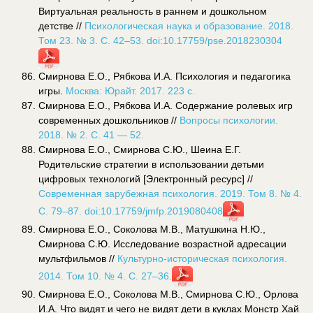
Виртуальная реальность в раннем и дошкольном
детстве //
Психологическая наука и образование. 2018.
Том 23. № 3. С. 42–53. doi:10.17759/pse.2018230304
Смирнова Е.О., Рябкова И.А. Психология и педагогика
игры.
Москва: Юрайт. 2017. 223 с.
Смирнова Е.О., Рябкова И.А. Содержание ролевых игр
современных дошкольников //
Вопросы психологии.
2018. № 2. С. 41 — 52.
Смирнова Е.О., Смирнова С.Ю., Шеина Е.Г.
Родительские стратегии в использовании детьми
цифровых технологий [Электронный ресурс] //
Современная зарубежная психология. 2019. Том 8. № 4.
С. 79–87. doi:10.17759/jmfp.2019080408
Смирнова Е.О., Соколова М.В., Матушкина Н.Ю.,
Смирнова С.Ю. Исследование возрастной адресации
мультфильмов //
Культурно-историческая психология.
2014. Том 10. № 4. С. 27–36.
Смирнова Е.О., Соколова М.В., Смирнова С.Ю., Орлова
И.А. Что видят и чего не видят дети в куклах Монстр Хай