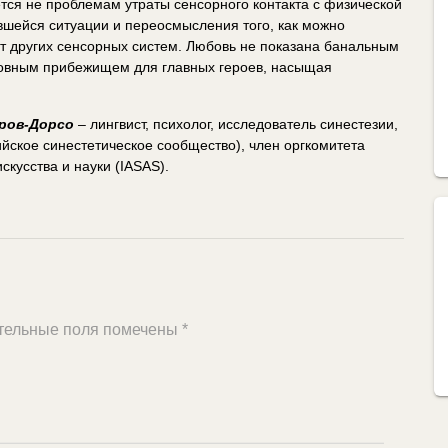
ся не проблемам утраты сенсорного контакта с физической
вшейся ситуации и переосмысления того, как можно
от других сенсорных систем. Любовь не показана банальным
уховным прибежищем для главных героев, насыщая
ров-Дорсо
– лингвист, психолог, исследователь синестезии,
ийское синестетическое сообщество), член оргкомитета
кусства и науки (IASAS).
тельные поля помечены
*