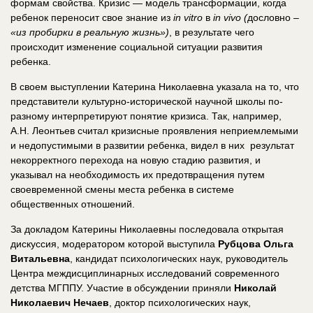
формам свойства. Кризис — модель трансформации, когда
ребенок переносит свое знание из
in
vitro
в
in
vivo (
дословно
–
«из пробирки в реальную жизнь»)
, в результате чего
происходит изменение социальной ситуации развития
ребенка.
В своем выступлении Катерина Николаевна указала на то, что
представители культурно-исторической научной школы по-
разному интерпретируют понятие кризиса. Так, например,
А.Н. Леонтьев считал кризисные проявления неприемлемыми
и недопустимыми в развитии ребенка, видел в них результат
некорректного перехода на новую стадию развития, и
указывал на необходимость их предотвращения путем
своевременной смены места ребенка в системе
общественных отношений.
За докладом Катерины Николаевны последовала открытая
дискуссия, модератором которой выступила
Рубцова Ольга
Витальевна
, кандидат психологических наук, руководитель
Центра междисциплинарных исследований современного
детства МГППУ. Участие в обсуждении приняли
Николай
Николаевич Нечаев
, доктор психологических наук,