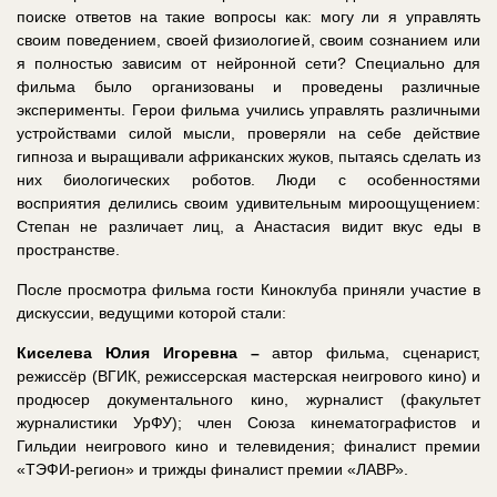
поиске ответов на такие вопросы как: могу ли я управлять
своим поведением, своей физиологией, своим сознанием или
я полностью зависим от нейронной сети? Специально для
фильма было организованы и проведены различные
эксперименты. Герои фильма учились управлять различными
устройствами силой мысли, проверяли на себе действие
гипноза и выращивали африканских жуков, пытаясь сделать из
них биологических роботов. Люди с особенностями
восприятия делились своим удивительным мироощущением:
Степан не различает лиц, а Анастасия видит вкус еды в
пространстве.
После просмотра фильма гости Киноклуба приняли участие в
дискуссии, ведущими которой стали:
Киселева Юлия Игоревна –
автор фильма, сценарист,
режиссёр (ВГИК, режиссерская мастерская неигрового кино) и
продюсер документального кино, журналист (факультет
журналистики УрФУ); член Союза кинематографистов и
Гильдии неигрового кино и телевидения; финалист премии
«ТЭФИ-регион» и трижды финалист премии «ЛАВР».