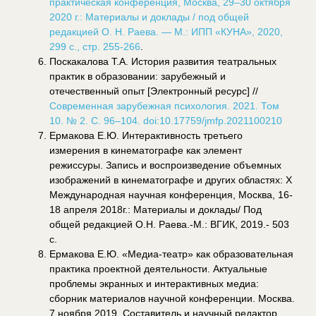
практическая конференция, Москва, 29–30 октября
2020 г.: Материалы и доклады / под общей
редакцией О. Н. Раева. — М.: ИПП «КУНА», 2020,
299 с., стр. 255-266
.
Поскакалова Т.А. История развития театральных
практик в образовании: зарубежный и
отечественный опыт [Электронный ресурс] //
Современная зарубежная психология. 2021. Том
10. № 2. С. 96–104. doi:10.17759/jmfp.2021100210
Ермакова Е.Ю. Интерактивность третьего
измерения в кинематографе как элемент
режиссуры. Запись и воспроизведение объемных
изображений в кинематографе и других областях: X
Международная научная конференция, Москва, 16-
18 апреля 2018г.: Материалы и доклады/ Под
общей редакцией О.Н. Раева.-М.: ВГИК, 2019.- 503
с.
Ермакова Е.Ю. «Медиа-театр» как образовательная
практика проектной деятельности. Актуальные
проблемы экранных и интерактивных медиа:
сборник материалов научной конференции. Москва.
7 ноября 2019. Составитель и научный редактор,