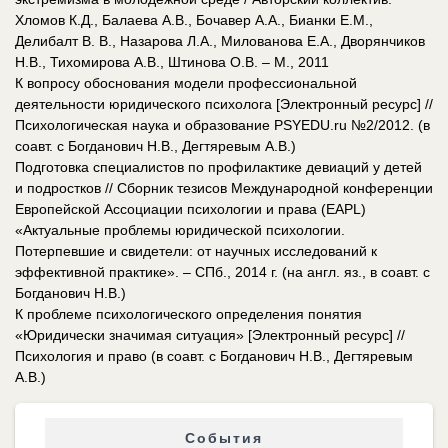
Хломов К.Д., Балаева А.В., Бочавер А.А., Бианки Е.М.,
Делибалт В. В., Назарова Л.А., Милованова Е.А., Дворянчиков
Н.В., Тихомирова А.В., Штинова О.В. – М., 2011
К вопросу обоснования модели профессиональной
деятельности юридического психолога [Электронный ресурс] //
Психологическая наука и образование PSYEDU.ru №2/2012. (в
соавт. с Богданович Н.В., Дегтяревым А.В.)
Подготовка специалистов по профилактике девиаций у детей
и подростков // Сборник тезисов Международной конференции
Европейской Ассоциации психологии и права (EAPL)
«Актуальные проблемы юридической психологии.
Потерпевшие и свидетели: от научных исследований к
эффективной практике». – СПб., 2014 г. (на англ. яз., в соавт. с
Богданович Н.В.)
К проблеме психологического определения понятия
«Юридически значимая ситуация» [Электронный ресурс] //
Психология и право (в соавт. с Богданович Н.В., Дегтяревым
А.В.)
События