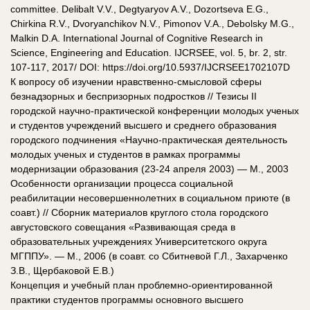
committee. Delibalt V.V., Degtyaryov A.V., Dozortseva E.G.,
Chirkina R.V., Dvoryanchikov N.V., Pimonov V.A., Debolsky M.G.,
Malkin D.A. International Journal of Cognitive Research in
Science, Engineering and Education. IJCRSEE, vol. 5, br. 2, str.
107-117, 2017/ DOI: https://doi.org/10.5937/IJCRSEE1702107D
К вопросу об изучении нравственно-смысловой сферы
безнадзорных и беспризорных подростков // Тезисы II
городской научно-практической конференции молодых ученых
и студентов учреждений высшего и среднего образования
городского подчинения «Научно-практическая деятельность
молодых ученых и студентов в рамках программы
модернизации образования (23-24 апреля 2003) — М., 2003
Особенности организации процесса социальной
реабилитации несовершеннолетних в социальном приюте (в
соавт.) // Сборник материалов круглого стола городского
августовского совещания «Развивающая среда в
образовательных учреждениях Университетского округа
МГППУ». — М., 2006 (в соавт. со Сбитневой Г.Л., Захарченко
З.В., Щербаковой Е.В.)
Концепция и учебный план проблемно-ориентированной
практики студентов программы основного высшего