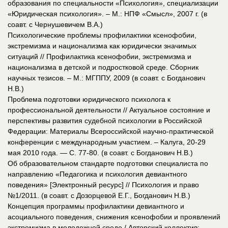
образования по специальности «Психология», специализации
«Юридическая психология». – М.: НПФ «Смысл», 2007 г. (в
соавт. с Чернушевичем В.А.)
Психологические проблемы профилактики ксенофобии,
экстремизма и национализма как юридически значимых
ситуаций // Профилактика ксенофобии, экстремизма и
национализма в детской и подростковой среде. Сборник
научных тезисов. – М.: МГППУ, 2009 (в соавт. с Богданович
Н.В.)
Проблема подготовки юридического психолога к
профессиональной деятельности // Актуальное состояние и
перспективы развития судебной психологии в Российской
Федерации: Материалы Всероссийской научно-практической
конференции с международным участием. – Калуга, 20-29
мая 2010 года. — С. 77-80. (в соавт. с Богданович Н.В.)
Об образовательном стандарте подготовки специалиста по
направлению «Педагогика и психология девиантного
поведения» [Электронный ресурс] // Психология и право
№1/2011. (в соавт. с Дозорцевой Е.Г., Богданович Н.В.)
Концепция программы профилактики девиантного и
асоциального поведения, снижения ксенофобии и проявлений
экстремизма в молодежной среде / Авторский коллектив: