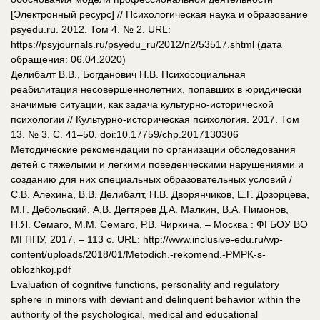
[Электронный ресурс] // Психологическая наука и образование
psyedu.ru. 2012. Том 4. № 2. URL:
https://psyjournals.ru/psyedu_ru/2012/n2/53517.shtml (дата
обращения: 06.04.2020)
Делибалт В.В., Богданович Н.В. Психосоциальная
реабилитация несовершеннолетних, попавших в юридически
значимые ситуации, как задача культурно-исторической
психологии // Культурно-историческая психология. 2017. Том
13. № 3. С. 41–50. doi:10.17759/chp.2017130306
Методические рекомендации по организации обследования
детей с тяжелыми и легкими поведенческими нарушениями и
созданию для них специальных образовательных условий /
С.В. Алехина, В.В. Делибалт, Н.В. Дворянчиков, Е.Г. Дозорцева,
М.Г. Дебольский, А.В. Дегтярев Д.А. Малкин, В.А. Пимонов,
Н.Я. Семаго, М.М. Семаго, Р.В. Чиркина, – Москва : ФГБОУ ВО
МГППУ, 2017. – 113 с. URL: http://www.inclusive-edu.ru/wp-
content/uploads/2018/01/Metodich.-rekomend.-PMPK-s-
oblozhkoj.pdf
Evaluation of cognitive functions, personality and regulatory
sphere in minors with deviant and delinquent behavior within the
authority of the psychological, medical and educational