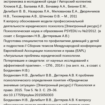
экстремизма в молодежной среде / Авторский коллектив:
Хломов К.Д., Балаева А.В., Бочавер А.А., Бианки Е.М.,
Делибалт В. В., Назарова Л.А., Милованова Е.А., Дворянчиков
Н.В., Тихомирова А.В., Штинова О.В. – М., 2011
К вопросу обоснования модели профессиональной
деятельности юридического психолога [Электронный ресурс] //
Психологическая наука и образование PSYEDU.ru №2/2012. (в
соавт. с Богданович Н.В., Дегтяревым А.В.)
Подготовка специалистов по профилактике девиаций у детей
и подростков // Сборник тезисов Международной конференции
Европейской Ассоциации психологии и права (EAPL)
«Актуальные проблемы юридической психологии.
Потерпевшие и свидетели: от научных исследований к
эффективной практике». – СПб., 2014 г. (на англ. яз., в соавт. с
Богданович Н.В.)
Богданович Н.В., Делибалт В.В., Дегтярев А.В. К проблеме
психологического определения понятия «Юридически
значимые ситуации» [Электронный ресурс] // Психология и
право. 2015. Том 5. № 3. С. 29–36.
doi:10.17759/psylaw.2015050303
Богданович Н.В., Делибалт В.В., Дегтярев А.В. К вопросу
обоснования модели профессиональной деятельности