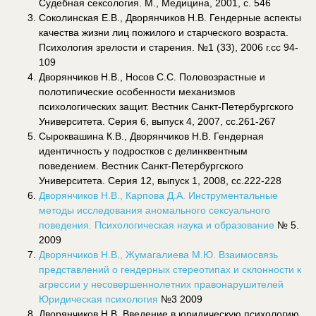
Судебная сексология. М., Медицина, 2001, с. 546
Соколинская Е.В., Дворянчиков Н.В. Гендерные аспекты
качества жизни лиц пожилого и старческого возраста.
Психология зрелости и старения. №1 (33), 2006 г.сс 94-
109
Дворянчиков Н.В., Носов С.С. Половозрастные и
полотипические особенности механизмов
психологических защит. Вестник Санкт-Петербургского
Университета. Серия 6, выпуск 4, 2007, сс.261-267
Сыроквашина К.В., Дворянчиков Н.В. Гендерная
идентичность у подростков с делинквентным
поведением. Вестник Санкт-Петербургского
Университета. Серия 12, выпуск 1, 2008, сс.222-228
Дворянчиков Н.В., Карпова Д.А. Инструментальные
методы исследования аномального сексуального
поведения. Психологическая наука и образование
№ 5.
2009
Дворянчиков Н.В., Жумагалиева М.Ю. Взаимосвязь
представлений о гендерных стереотипах и склонности к
агрессии у несовершеннолетних правонарушителей
Юридическая психология
№3 2009
Дворянчиков Н.В. Введение в юридическую психологию.