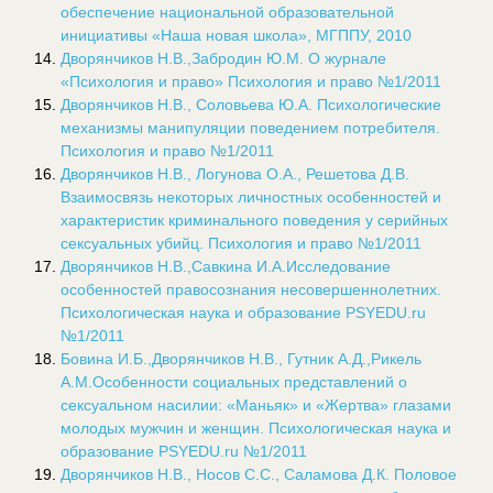
обеспечение национальной образовательной
инициативы «Наша новая школа», МГППУ, 2010
Дворянчиков Н.В.,Забродин Ю.М. О журнале
«Психология и право» Психология и право №1/2011
Дворянчиков Н.В., Соловьева Ю.А. Психологические
механизмы манипуляции поведением потребителя.
Психология и право №1/2011
Дворянчиков Н.В., Логунова О.А., Решетова Д.В.
Взаимосвязь некоторых личностных особенностей и
характеристик криминального поведения у серийных
сексуальных убийц. Психология и право №1/2011
Дворянчиков Н.В.,Савкина И.А.Исследование
особенностей правосознания несовершеннолетних.
Психологическая наука и образование PSYEDU.ru
№1/2011
Бовина И.Б.,Дворянчиков Н.В., Гутник А.Д.,Рикель
А.М.Особенности социальных представлений о
сексуальном насилии: «Маньяк» и «Жертва» глазами
молодых мужчин и женщин. Психологическая наука и
образование PSYEDU.ru №1/2011
Дворянчиков Н.В., Носов С.С., Саламова Д.К. Половое