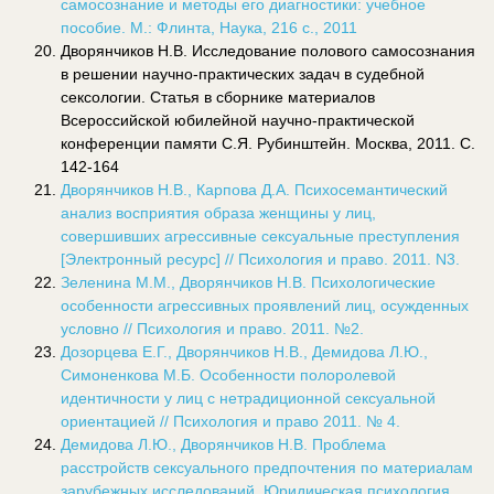
самосознание и методы его диагностики: учебное
пособие. М.: Флинта, Наука, 216 с., 2011
Дворянчиков Н.В. Исследование полового самосознания
в решении научно-практических задач в судебной
сексологии. Статья в сборнике материалов
Всероссийской юбилейной научно-практической
конференции памяти С.Я. Рубинштейн. Москва, 2011. С.
142-164
Дворянчиков Н.В., Карпова Д.А. Психосемантический
анализ восприятия образа женщины у лиц,
совершивших агрессивные сексуальные преступления
[Электронный ресурс] // Психология и право. 2011. N3.
Зеленина М.М., Дворянчиков Н.В. Психологические
особенности агрессивных проявлений лиц, осужденных
условно // Психология и право. 2011. №2.
Дозорцева Е.Г., Дворянчиков Н.В., Демидова Л.Ю.,
Симоненкова М.Б. Особенности полоролевой
идентичности у лиц с нетрадиционной сексуальной
ориентацией // Психология и право 2011. № 4.
Демидова Л.Ю., Дворянчиков Н.В. Проблема
расстройств сексуального предпочтения по материалам
зарубежных исследований, Юридическая психология