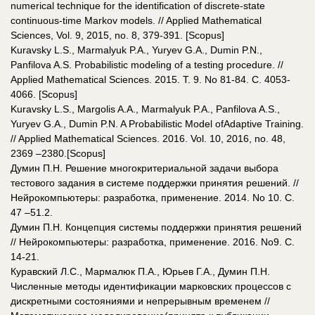
numerical technique for the identification of discrete-state
continuous-time Markov models. // Applied Mathematical
Sciences, Vol. 9, 2015, no. 8, 379-391. [Scopus]
Kuravsky L.S., Marmalyuk P.A., Yuryev G.A., Dumin P.N.,
Panfilova A.S. Probabilistic modeling of a testing procedure. //
Applied Mathematical Sciences. 2015. Т. 9. No 81-84. С. 4053-
4066. [Scopus]
Kuravsky L.S., Margolis A.A., Marmalyuk P.A., Panfilova A.S.,
Yuryev G.A., Dumin P.N. A Probabilistic Model ofAdaptive Training.
// Applied Mathematical Sciences. 2016. Vol. 10, 2016, no. 48,
2369 –2380.[Scopus]
Думин П.Н. Решение многокритериальной задачи выбора
тестового задания в системе поддержки принятия решений. //
Нейрокомпьютеры: разработка, применение. 2014. No 10. С.
47 –51.2.
Думин П.Н. Концепция системы поддержки принятия решений
// Нейрокомпьютеры: разработка, применение. 2016. No9. С.
14-21.
Куравский Л.С., Мармалюк П.А., Юрьев Г.А., Думин П.Н.
Численные методы идентификации марковских процессов с
дискретными состояниями и непрерывным временем //