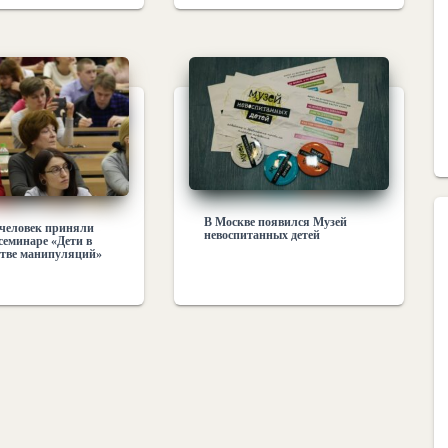
В Москве появился Музей
 человек приняли
невоспитанных детей
 семинаре «Дети в
стве манипуляций»