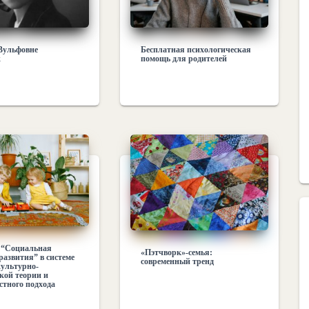
Вульфовне
Бесплатная психологическая
к
помощь для родителей
1 “Социальная
«Пэтчворк»-семья:
развития” в системе
современный тренд
ультурно-
кой теории и
стного подхода