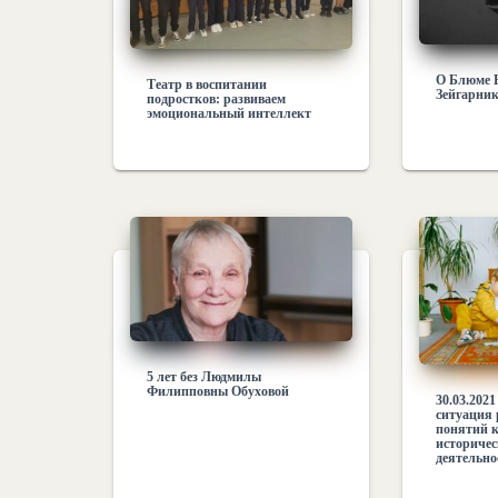
О Блюме 
Театр в воспитании
Зейгарни
подростков: развиваем
эмоциональный интеллект
5 лет без Людмилы
Филипповны Обуховой
30.03.202
ситуация 
понятий к
историчес
деятельно