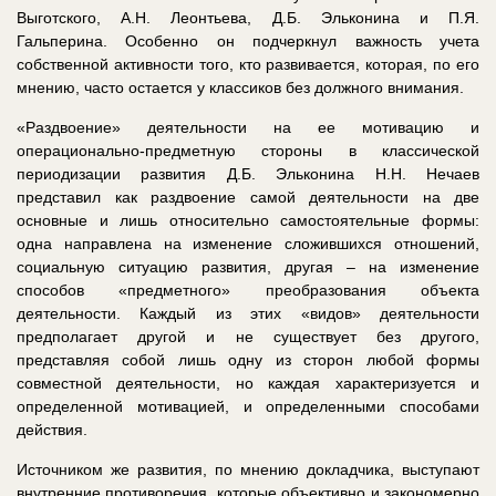
Выготского, А.Н. Леонтьева, Д.Б. Эльконина и П.Я.
Гальперина. Особенно он подчеркнул важность учета
собственной активности того, кто развивается, которая, по его
мнению, часто остается у классиков без должного внимания.
«Раздвоение» деятельности на ее мотивацию и
операционально-предметную стороны в классической
периодизации развития Д.Б. Эльконина Н.Н. Нечаев
представил как раздвоение самой деятельности на две
основные и лишь относительно самостоятельные формы:
одна направлена на изменение сложившихся отношений,
социальную ситуацию развития, другая ‒ на изменение
способов «предметного» преобразования объекта
деятельности. Каждый из этих «видов» деятельности
предполагает другой и не существует без другого,
представляя собой лишь одну из сторон любой формы
совместной деятельности, но каждая характеризуется и
определенной мотивацией, и определенными способами
действия.
Источником же развития, по мнению докладчика, выступают
внутренние противоречия, которые объективно и закономерно