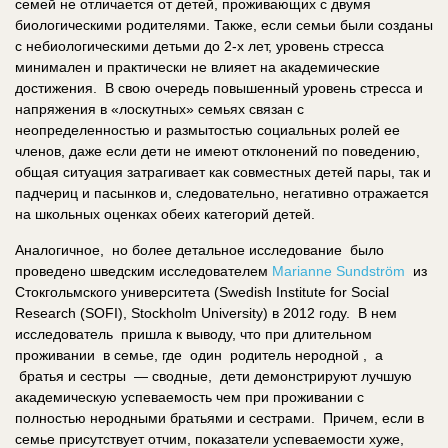
семей не отличается от детей, проживающих с двумя
биологическими родителями. Также, если семьи были созданы
с небиологическими детьми до 2-х лет, уровень стресса
минимален и практически не влияет на академические
достижения. В свою очередь повышенный уровень стресса и
напряжения в «лоскутных» семьях связан с
неопределенностью и размытостью социальных ролей ее
членов, даже если дети не имеют отклонений по поведению,
общая ситуация затрагивает как совместных детей пары, так и
падчериц и пасынков и, следовательно, негативно отражается
на школьных оценках обеих категорий детей.
Аналогичное, но более детальное исследование было
проведено шведским исследователем
Marianne Sundström
из
Стокгольмского университета (Swedish Institute for Social
Research (SOFI), Stockholm University) в 2012 году. В нем
исследователь пришла к выводу, что при длительном
проживании в семье, где один родитель неродной , а
братья и сестры — сводные, дети демонстрируют лучшую
академическую успеваемость чем при проживании с
полностью неродными братьями и сестрами. Причем, если в
семье присутствует отчим, показатели успеваемости хуже,