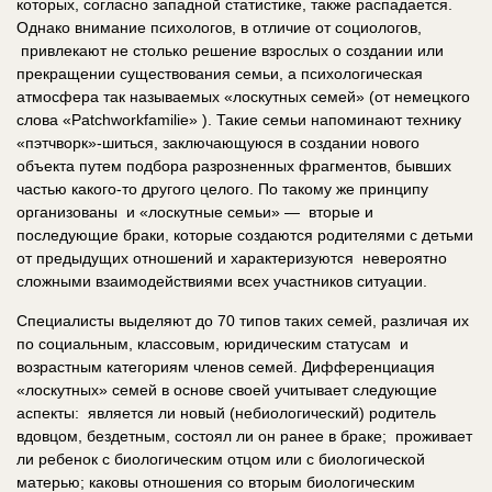
которых, согласно западной статистике, также распадается.
Однако внимание психологов, в отличие от социологов,
привлекают не столько решение взрослых о создании или
прекращении существования семьи, а психологическая
атмосфера так называемых «лоскутных семей» (от немецкого
слова «Patchworkfamilie» ). Такие семьи напоминают технику
«пэтчворк»-шиться, заключающуюся в создании нового
объекта путем подбора разрозненных фрагментов, бывших
частью какого-то другого целого. По такому же принципу
организованы и «лоскутные семьи» — вторые и
последующие браки, которые создаются родителями с детьми
от предыдущих отношений и характеризуются невероятно
сложными взаимодействиями всех участников ситуации.
Специалисты выделяют до 70 типов таких семей, различая их
по социальным, классовым, юридическим статусам и
возрастным категориям членов семей. Дифференциация
«лоскутных» семей в основе своей учитывает следующие
аспекты: является ли новый (небиологический) родитель
вдовцом, бездетным, состоял ли он ранее в браке; проживает
ли ребенок с биологическим отцом или с биологической
матерью; каковы отношения со вторым биологическим