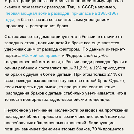
Утрата традиционных семейных ценностей стимулировала
скачок в показателях разводов. Так, в СССР, например,
первая мощная волна разводов пришлась на 1965-1967
годы
, и была связана со значительным упрощением
процедуры расторжения брака.
Статистика четко демонстрирует, что в России, в отличие от
западных стран, наличие детей в браке все еще является
удерживающим от развода фактором. По данным интернет-
портала
«Семейное право»
и Федеральной службы
государственной статистики, в России среди разводов браки с
одним ребенком составляют лишь 31,2 %, а 12% приходится
на браки с двумя и более детьми. При этом только 27 % от
всех разведенных женщин вступают во второй брак. Однако,
если смотреть в динамике, то процентное соотношение
распадения браков с детьми стабильно увеличивается, что в
точности повторяет западно-европейские тенденции.
Неуклонное увеличение численности разводов на протяжении
последних 50 лет привело к возникновению целой палитры
послебрачных общественных отношений. Лидирующие
позиции занимает феномен вторых браков, 70 % процентов