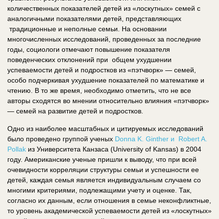
количественных показателей детей из «лоскутных» семей с
аналогичными показателями детей, представляющих
традиционные и неполные семьи. На основании
многочисленных исследований, проведенных за последние
годы, социологи отмечают повышение показателя
поведенческих отклонений при общем ухудшении
успеваемости детей и подростков из «пэтчворк» — семей,
особо подчеркивая ухудшение показателей по математике и
чтению. В то же время, необходимо отметить, что не все
авторы сходятся во мнении относительно влияния «пэтчворк»
— семей на развитие детей и подростков.
Одно из наиболее масштабных и цитируемых исследований
было проведено группой ученых
Donna K. Ginther и Robert A.
Pollak
из Университета Канзаса (University of Kansas) в 2004
году. Американские ученые пришли к выводу, что при всей
очевидности корреляции структуры семьи и успешности ее
детей, каждая семья является индивидуальным случаем со
многими критериями, подлежащими учету и оценке. Так,
согласно их данным, если отношения в семье неконфликтные,
то уровень академической успеваемости детей из «лоскутных»