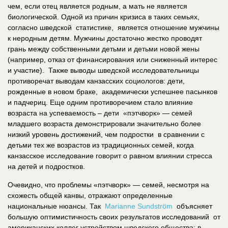
чем, если отец является родным, а мать не является
биологической. Одной из причин кризиса в таких семьях,
согласно шведской статистике, является отношение мужчины
к неродным детям. Мужчины достаточно жестко проводят
грань между собственными детьми и детьми новой жены
(например, отказ от финансирования или сниженный интерес
и участие). Также выводы шведской исследовательницы
противоречат выводам канзасских социологов: дети,
рожденные в новом браке, академически успешнее пасынков
и падчериц. Еще одним противоречием стало влияние
возраста на успеваемость – дети «пэтчворк» — семей
младшего возраста демонстрировали значительно более
низкий уровень достижений, чем подростки в сравнении с
детьми тех же возрастов из традиционных семей, когда
канзасское исследование говорит о равном влиянии стресса
на детей и подростков.
Очевидно, что проблемы «пэтчворк» — семей, несмотря на
схожесть общей канвы, отражают определенные
национальные нюансы. Так
Marianne Sundström
объясняет
большую оптимистичность своих результатов исследований от
американских коллег устройством шведского общества: в