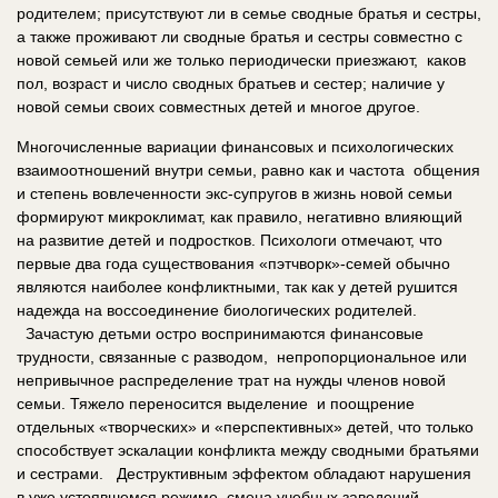
родителем; присутствуют ли в семье сводные братья и сестры,
а также проживают ли сводные братья и сестры совместно с
новой семьей или же только периодически приезжают, каков
пол, возраст и число сводных братьев и сестер; наличие у
новой семьи своих совместных детей и многое другое.
Многочисленные вариации финансовых и психологических
взаимоотношений внутри семьи, равно как и частота общения
и степень вовлеченности экс-супругов в жизнь новой семьи
формируют микроклимат, как правило, негативно влияющий
на развитие детей и подростков. Психологи отмечают, что
первые два года существования «пэтчворк»-семей обычно
являются наиболее конфликтными, так как у детей рушится
надежда на воссоединение биологических родителей.
Зачастую детьми остро воспринимаются финансовые
трудности, связанные с разводом, непропорциональное или
непривычное распределение трат на нужды членов новой
семьи. Тяжело переносится выделение и поощрение
отдельных «творческих» и «перспективных» детей, что только
способствует эскалации конфликта между сводными братьями
и сестрами. Деструктивным эффектом обладают нарушения
в уже устоявшемся режиме, смена учебных заведений,