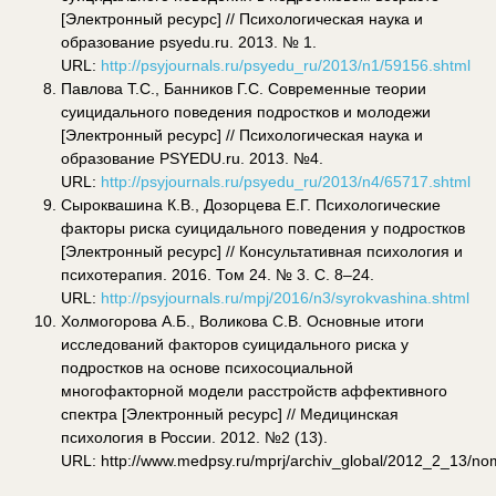
[Электронный ресурс] // Психологическая наука и
образование psyedu.ru. 2013. № 1.
URL:
http://psyjournals.ru/psyedu_ru/2013/n1/59156.shtml
Павлова Т.С., Банников Г.С. Современные теории
суицидального поведения подростков и молодежи
[Электронный ресурс] // Психологическая наука и
образование PSYEDU.ru. 2013. №4.
URL:
http://psyjournals.ru/psyedu_ru/2013/n4/65717.shtml
Сыроквашина К.В., Дозорцева Е.Г. Психологические
факторы риска суицидального поведения у подростков
[Электронный ресурс] // Консультативная психология и
психотерапия. 2016. Том 24. № 3. С. 8–24.
URL:
http://psyjournals.ru/mpj/2016/n3/syrokvashina.shtml
Холмогорова А.Б., Воликова С.В. Основные итоги
исследований факторов суицидального риска у
подростков на основе психосоциальной
многофакторной модели расстройств аффективного
спектра [Электронный ресурс] // Медицинская
психология в России. 2012. №2 (13).
URL: http://www.medpsy.ru/mprj/archiv_global/2012_2_13/n