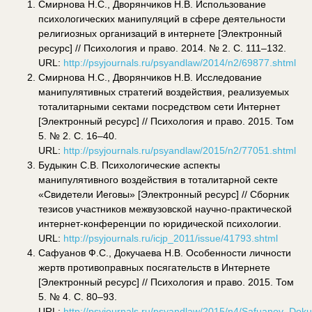
Смирнова Н.С., Дворянчиков Н.В. Использование
психологических манипуляций в сфере деятельности
религиозных организаций в интернете [Электронный
ресурс] // Психология и право. 2014. № 2. С. 111–132.
URL:
http://psyjournals.ru/psyandlaw/2014/n2/69877.shtml
Смирнова Н.С., Дворянчиков Н.В. Исследование
манипулятивных стратегий воздействия, реализуемых
тоталитарными сектами посредством сети Интернет
[Электронный ресурс] // Психология и право. 2015. Том
5. № 2. С. 16–40.
URL:
http://psyjournals.ru/psyandlaw/2015/n2/77051.shtml
Будыкин С.В. Психологические аспекты
манипулятивного воздействия в тоталитарной секте
«Свидетели Иеговы» [Электронный ресурс] // Сборник
тезисов участников межвузовской научно-практической
интернет-конференции по юридической психологии.
URL:
http://psyjournals.ru/icjp_2011/issue/41793.shtml
Сафуанов Ф.С., Докучаева Н.В. Особенности личности
жертв противоправных посягательств в Интернете
[Электронный ресурс] // Психология и право. 2015. Том
5. № 4. С. 80–93.
URL:
http://psyjournals.ru/psyandlaw/2015/n4/Safuanov_Dok