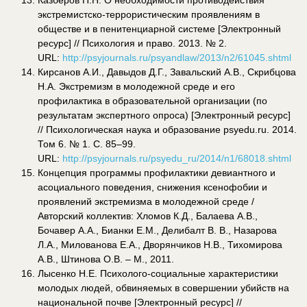
экстремистско-террористическим проявлениям в
обществе и в пенитенциарной системе [Электронный
ресурс] // Психология и право. 2013. № 2.
URL:
http://psyjournals.ru/psyandlaw/2013/n2/61045.shtml
Кирсанов А.И., Давыдов Д.Г., Завальский А.В., Скрибцова
Н.А. Экстремизм в молодежной среде и его
профилактика в образовательной организации (по
результатам экспертного опроса) [Электронный ресурс]
// Психологическая наука и образование psyedu.ru. 2014.
Том 6. № 1. С. 85–99.
URL:
http://psyjournals.ru/psyedu_ru/2014/n1/68018.shtml
Концепция программы профилактики девиантного и
асоциального поведения, снижения ксенофобии и
проявлений экстремизма в молодежной среде /
Авторский коллектив: Хломов К.Д., Балаева А.В.,
Бочавер А.А., Бианки Е.М., Делибалт В. В., Назарова
Л.А., Милованова Е.А., Дворянчиков Н.В., Тихомирова
А.В., Штинова О.В. – М., 2011.
Лысенко Н.Е. Психолого-социальные характеристики
молодых людей, обвиняемых в совершении убийств на
национальной почве [Электронный ресурс] //