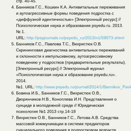
стр. 40-45.
Банников Г.С., Кошкин К.А. Антивитальные переживания
и аутоагрессивные формы поведения подростка с
«диффузной идентичностью» [Электронный ресурс] //
Психологическая наука и образование psyedu.ru. 2013.
№ 1.
URL:
http://psyjournals.ru/psyedu_ru/2013/n1/59073.shtml
Банников Г.С., Павлова Т.С., Вихристюк О.В.
Скрининговая диагностика антивитальных переживаний
и склонности к импульсивному, аутоагрессивному
поведению у подростков (предварительные результаты).
[Электронный ресурс] // Электронный журнал
«Психологическая наука и образование psyedu.ru».
2014.
№1. URL:
http://www.psyedu.ru/journal/2014/1/Bannikov_Pav
Бовина И.Б., Банников Г.С., Вихристюк О.В.,
Дворянчиков Н.В., Коноплева И.Н. Представления о
суициде в молодежной среде // Юридическая
психология №1 2013 стр.14-18
Вихристюк О.В., Банников Г.С., Летова А.В. Средства
массовой коммуникации в системе предикторов
суицидального поведения в подростковом возрасте