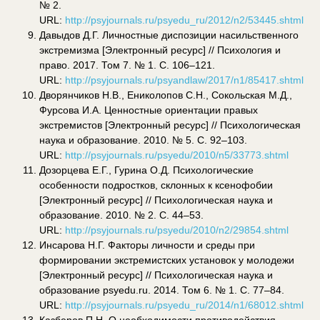
№ 2.
URL:
http://psyjournals.ru/psyedu_ru/2012/n2/53445.shtml
Давыдов Д.Г. Личностные диспозиции насильственного
экстремизма [Электронный ресурс] // Психология и
право. 2017. Том 7. № 1. С. 106–121.
URL:
http://psyjournals.ru/psyandlaw/2017/n1/85417.shtml
Дворянчиков Н.В., Ениколопов С.Н., Сокольская М.Д.,
Фурсова И.А. Ценностные ориентации правых
экстремистов [Электронный ресурс] // Психологическая
наука и образование. 2010. № 5. С. 92–103.
URL:
http://psyjournals.ru/psyedu/2010/n5/33773.shtml
Дозорцева Е.Г., Гурина О.Д. Психологические
особенности подростков, склонных к ксенофобии
[Электронный ресурс] // Психологическая наука и
образование. 2010. № 2. С. 44–53.
URL:
http://psyjournals.ru/psyedu/2010/n2/29854.shtml
Инсарова Н.Г. Факторы личности и среды при
формировании экстремистских установок у молодежи
[Электронный ресурс] // Психологическая наука и
образование psyedu.ru. 2014. Том 6. № 1. С. 77–84.
URL:
http://psyjournals.ru/psyedu_ru/2014/n1/68012.shtml
Казберов П.Н. О необходимости противодействия