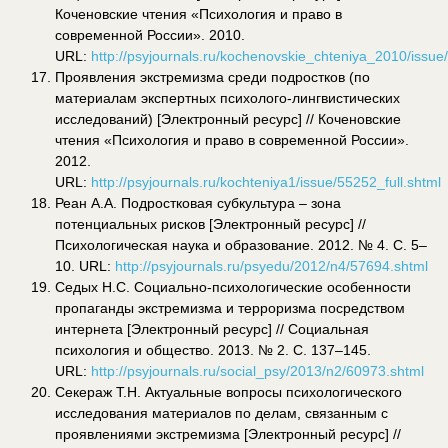
Коченовские чтения «Психология и право в
современной России». 2010.
URL:
http://psyjournals.ru/kochenovskie_chteniya_2010/issue
Проявления экстремизма среди подростков (по
материалам экспертных психолого-лингвистических
исследований) [Электронный ресурс] // Коченовские
чтения «Психология и право в современной России».
2012.
URL:
http://psyjournals.ru/kochteniya1/issue/55252_full.shtml
Реан А.А. Подростковая субкультура – зона
потенциальных рисков [Электронный ресурс] //
Психологическая наука и образование. 2012. № 4. С. 5–
10. URL:
http://psyjournals.ru/psyedu/2012/n4/57694.shtml
Седых Н.С. Социально-психологические особенности
пропаганды экстремизма и терроризма посредством
интернета [Электронный ресурс] // Социальная
психология и общество. 2013. № 2. С. 137–145.
URL:
http://psyjournals.ru/social_psy/2013/n2/60973.shtml
Секераж Т.Н. Актуальные вопросы психологического
исследования материалов по делам, связанным с
проявлениями экстремизма [Электронный ресурс] //