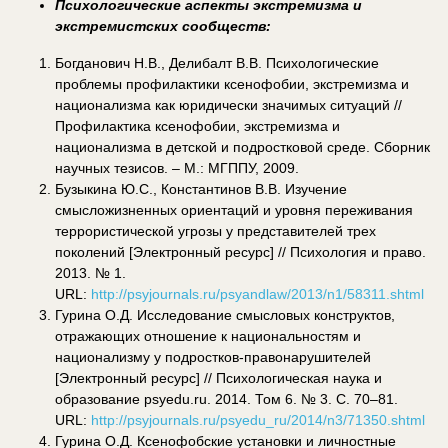
Психологические аспекты экстремизма и
экстремистских сообществ:
Богданович Н.В., Делибалт В.В. Психологические
проблемы профилактики ксенофобии, экстремизма и
национализма как юридически значимых ситуаций //
Профилактика ксенофобии, экстремизма и
национализма в детской и подростковой среде. Сборник
научных тезисов. – М.: МГППУ, 2009.
Бузыкина Ю.С., Константинов В.В. Изучение
смысложизненных ориентаций и уровня переживания
террористической угрозы у представителей трех
поколений [Электронный ресурс] // Психология и право.
2013. № 1.
URL:
http://psyjournals.ru/psyandlaw/2013/n1/58311.shtml
Гурина О.Д. Исследование смысловых конструктов,
отражающих отношение к национальностям и
национализму у подростков-правонарушителей
[Электронный ресурс] // Психологическая наука и
образование psyedu.ru. 2014. Том 6. № 3. С. 70–81.
URL:
http://psyjournals.ru/psyedu_ru/2014/n3/71350.shtml
Гурина О.Д. Ксенофобские установки и личностные