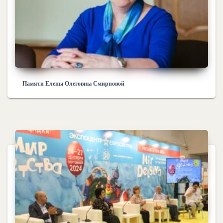
Памяти Елены Олеговны Смирновой