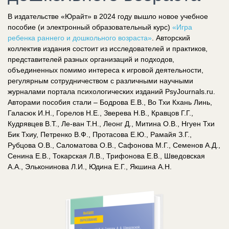
В издательстве «Юрайт» в 2024 году вышло новое учебное
пособие (и электронный образовательный курс)
«Игра
ребенка раннего и дошкольного возраста»
. Авторский
коллектив издания состоит из исследователей и практиков,
представителей разных организаций и подходов,
объединенных помимо интереса к игровой деятельности,
регулярным сотрудничеством с различными научными
журналами портала психологических изданий PsyJournals.ru.
Авторами пособия стали – Бодрова Е.В., Во Тхи Кхань Линь,
Галасюк И.Н., Горелов Н.Е., Зверева Н.В., Кравцов Г.Г.,
Кудрявцев В.Т., Ле-ван Т.Н., Леонг Д., Митина О.В., Нгуен Тхи
Бик Тхиу, Петренко В.Ф., Протасова Е.Ю., Рамайя З.Г.,
Рубцова О.В., Саломатова О.В., Сафонова М.Г., Семенов А.Д.,
Сенина Е.В., Токарская Л.В., Трифонова Е.В., Шведовская
А.А., Эльконинова Л.И., Юдина Е.Г., Якшина А.Н.