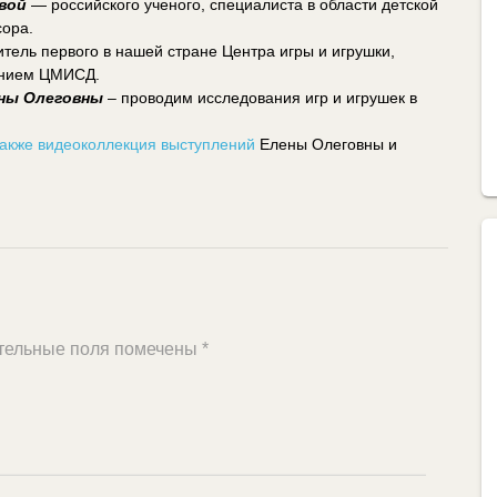
вой
— российского ученого, специалиста в области детской
сора.
тель первого в нашей стране Центра игры и игрушки,
ением ЦМИСД.
ны Олеговны
– проводим исследования игр и игрушек в
также видеоколлекция выступлений
Елены Олеговны и
тельные поля помечены
*