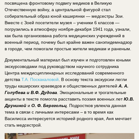
посвящена фронтовому подвигу медиков в Великую
Отечественную войну, а центральной фигурой стал
собирательный образ юной каширянки — медсестры Зои.
Вместе с Зоей посетители музея – ученики 6 классов —
погрузились в атмосферу ноября-декабря 1941 года, узнали,
как была организована работа медицинских учреждений в
военный период, почему был крайне важен санэпидемнадзор
в городе, чем помогали простые жители медикам и раненым.
Документальный материал был изучен и подготовлен юными
экскурсоводами под руководством научного сотрудника
Центра междисциплинарных исследований современного
детства
Т.А. Поскакаловой
. В основу текста экскурсии легли
труды каширских краеведов и общественных деятелей
А. А.
Голубева и В.Ф. Дудова
. Эмоциональные и трогательные
акценты в тексте помогла расставить поэзия военных лет
Ю.В.
Друниной
и
О. Ф. Берггольц
. Подростков увлекла данная
тема в связи с личными интересами – в то время как
Василисса интересуется историей родного края, Аня мечтает
стать медсестрой.