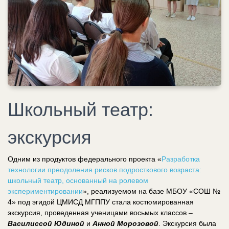
Школьный театр:
экскурсия
Одним из продуктов федерального проекта «
Разработка
технологии преодоления рисков подросткового возраста:
школьный театр, основанный на ролевом
экспериментировании
», реализуемом на базе МБОУ «СОШ №
4» под эгидой ЦМИСД МГППУ стала костюмированная
экскурсия, проведенная ученицами восьмых классов –
Василиссой Юдиной
и
Анной Морозовой
. Экскурсия была