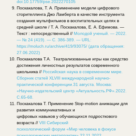
doi:10.17759/pse.2022270105
Поскакалова, Т. А. Применение модели цифрового
сторителлинга Джо Ламберта в качестве инструмента
создания мультфильмов в воспитательных целях в
средней школе / Т. А. Поскакалова, Е. А. Ефимова. —
Текст : непосредственный //
Молодой ученый. — 2022.
— № 24 (419). — С. 386-389. — URL:
https://moluch.ru/archive/419/93075/ (дата обращения:
27.06.2022)
Поскакалова Т.А. Театрализованные игры как средство
достижения личностных результатов современного
школьника //
Российская наука в современном мире.
Сборник статей XLVIII международной научно-
практической конференции.31 августа. Москва:
«Научно-издательский центр «Актуальность.РФ».2022.
С.65-68.
Поскакалова Т. Применение Stop-motion анимации для
развития коммуникативных и
цифровых навыков у обучающихся подросткового
возраста //
VIII Сибирский
психологический форум «Мир человека в фокусе
психологических метапрактик» 22.11.2022