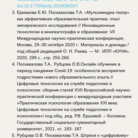
doi:10.17759/jmfp.2019080207
Ермакова Е.Ю. Поскакалова Т.А. «Мультимедиа-театр»
как эффективная образовательная практика: опыт
эмпирического исследования // Инновационные
технологии в кинематографе и образовании: VII
Международная научно-практическая конференция,
Москва, 29–30 октября 2020 г.: Материалы и доклады /
под общей редакцией О. Н. Раева. — М.: ИПП «КУНА»,
2020, 299 с., стр. 255-266.
Поскакалова Т.А., Рубцова О.В.Онлайн обучение в
период пандемии Covid-19: особенности восприятия
подростками нового образовательного опыта //
Цифровые технологии на службе педагогики и
психологии: сборник статей XVII Всероссийской научно-
практической конференции с международным участием
«Практическая психология образования XXI века:
Цифровые технологии на службе педагогики и
психологии»/ под общ. ред. Р.В. Ершовой. – Коломна:
Государственный социально-гуманитарный
университет., 2021. сс. 183- 187.
Рубцова О.В. Поскакалова Т.А. Штрихи к «цифровому»