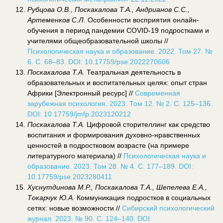
Рубцова О.В., Поскакалова Т.А., Андрианов С.С.,
Артеменков С.Л.
Особенности восприятия онлайн-
обучения в период пандемии COVID-19 подростками и
учителями общеобразовательной школы //
Психологическая наука и образование. 2022. Том 27. №
6. С. 68–83. DOI: 10.17759/pse.2022270606
Поскакалова Т.А.
Театральная деятельность в
образовательных и воспитательных целях: опыт стран
Африки [Электронный ресурс] //
Современная
зарубежная психология. 2023. Том 12. № 2. С. 125–136.
DOI: 10.17759/jmfp.2023120212
Поскакалова Т.А.
Цифровой сторителлинг как средство
воспитания и формирования духовно-нравственных
ценностей в подростковом возрасте (на примере
литературного материала) //
Психологическая наука и
образование. 2023. Том 28. № 4. С. 177–189. DOI:
10.17759/pse.2023280411
Хуснутдинова М.Р., Поскакалова Т.А., Шепелева Е.А.,
Токарчук Ю.А.
Коммуникация подростков в социальных
сетях: новые возможности //
Сибирский психологический
журнал. 2023. № 90. С. 124–140. DOI: