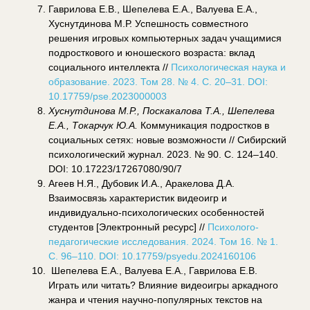
Гаврилова Е.В., Шепелева Е.А., Валуева Е.А.,
Хуснутдинова М.Р. Успешность совместного
решения игровых компьютерных задач учащимися
подросткового и юношеского возраста: вклад
социального интеллекта //
Психологическая наука и
образование. 2023. Том 28. № 4. С. 20–31. DOI:
10.17759/pse.2023000003
Хуснутдинова М.Р., Поскакалова Т.А., Шепелева
Е.А., Токарчук Ю.А.
Коммуникация подростков в
социальных сетях: новые возможности // Сибирский
психологический журнал. 2023. № 90. С. 124–140.
DOI: 10.17223/17267080/90/7
Агеев Н.Я., Дубовик И.А., Аракелова Д.А.
Взаимосвязь характеристик видеоигр и
индивидуально-психологических особенностей
студентов [Электронный ресурс] //
Психолого-
педагогические исследования. 2024. Том 16. № 1.
С. 96–110. DOI: 10.17759/psyedu.2024160106
Шепелева Е.А., Валуева Е.А., Гаврилова Е.В.
Играть или читать? Влияние видеоигры аркадного
жанра и чтения научно-популярных текстов на