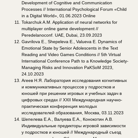
Development of Cognitive and Communication
Processes // International Psychological Forum «Child
in a Digital World», 01.06.2023 Online
Tokarchuk A.M. Application of neural networks for
multiplayer online game development //
Peredelanoconf. UAE, Dubai, 23.09.2023
Gavrilova E., Shepeleva E., Valueva E. Dynamics of
Emotional State by Senior Adolescents in the Text
Reading and Video Games Conditions // 5th Virtual
International Conference Path to a Knowledge Society-
Managing Risks and Innovation PaKSoM 2023,
24.10.2023
Агеев Н.Я. Лаборатория исследования когнитивных
и коммуникативных процессов у подростков и
юношей при решении игровых и учебных задач в
цифровых средах // XXII Международная научно-
практическая конференция молодых
исследователей образования, Москва, 03.11.2023
Шепелева Е.А., Валуева Е.А., Конокотин А.В.
Индивидуальные предикторы игровой зависимости
у подростков и юношей // Международный съезд