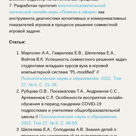
7. Разработан прототип
многопользовательской
логической онлайн-игры «Помехи в эфире»
как
инструмента диагностики когнитивных и коммуникативных
показателей игроков в процессе решения совместной
игровой задачи.
Статьи:
Марголис А.А., Гаврилова Е.В., Шепелева Е.А.,
Войтов В.К. Успешность совместного решения задач
студентами младших курсов вуза в игровой
компьютерной системе “PL-modified” //
Психологическая наука и образование. 2022. Том
27, № 6. С. 21–35.
Рубцова О.В., Поскакалова Т.А., Андрианов С.С.,
Артеменков С.Л. Особенности восприятия онлайн-
обучения в период пандемии COVID-19
подростками и учителями общеобразовательной
школы //
Психологическая наука и образование.
2022. Том 27, № 6. С. 68-83.
Шепелева Е.А., Солодкова А.В. Знания детей о
времени как независимый от интеллектуальных