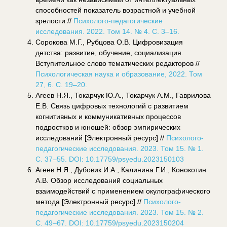
способностей показатель возрастной и учебной
зрелости //
Психолого-педагогические
исследования. 2022. Том 14. № 4. С. 3–16.
Сорокова М.Г., Рубцова О.В. Цифровизация
детства: развитие, обучение, социализация.
Вступительное слово тематических редакторов //
Психологическая наука и образование, 2022. Том
27, 6. С. 19–20.
Агеев Н.Я., Токарчук Ю.А., Токарчук А.М., Гаврилова
Е.В. Связь цифровых технологий с развитием
когнитивных и коммуникативных процессов
подростков и юношей: обзор эмпирических
исследований [Электронный ресурс] //
Психолого-
педагогические исследования. 2023. Том 15. № 1.
С. 37–55. DOI: 10.17759/psyedu.2023150103
Агеев Н.Я., Дубовик И.А., Калинина Г.И., Конокотин
А.В. Обзор исследований социальных
взаимодействий с применением окулографического
метода [Электронный ресурс] //
Психолого-
педагогические исследования. 2023. Том 15. № 2.
С. 49–67. DOI: 10.17759/psyedu.2023150204