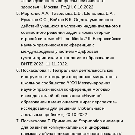
«Приверженность вопросам психического
здоровья». Москва. РУДН. 6.10.2022.
Марголис А.А., Гаврилова Е.В., Шепелева Е.А.,
Ермаков С.С., Войтов В.К. Оценка умственных
действий учащихся в условиях индивидуального и
совместного решения задач в компьютерной
игровой системе «PL-modified» // III Всероссийская
научно-практическая конференции с
международным участием «Цифровая
гуманитаристика и технологии в образовании»
DHTE 2022. 11.11.2022.
Поскакалова Т. Театральная деятельность как
инструмент интеграции подростков-мигрантов в
школьное сообщество // XXI Международная
научно-практическая конференция молодых
исследователей образования «Науки об
образовании в меняющемся мире: перспективы
исследований для решения глобальных и
локальных проблем», 20.10.2022.
Поскакалова Т. Применение Stop-motion анимации
для развития коммуникативных и цифровых
навыков у обучающихся подросткового возраста //