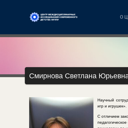
О 
Смирнова Светлана Юрьевн
Научный сотруд
игр и игрушек».
С отличием зак
педагогическое