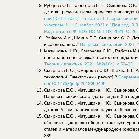
Рубцова О.В., Клопотова Е.Е., Смирнова С.Ю
детства: результаты эмпирического исследова
нии (DHTE 2021): сб. статей II Всероссийск
участием. 11–12 ноября 2021 г. / Под ред. В.В
Издательство ФГБОУ ВО МГППУ, 2021. С. 26–
Рябкова И.А., Шеина Е.Г., Смирнова С.Ю. Де
исследованиях //
Вопросы психологии. 2021. 
Матушкина Н.Ю., Смирнова С.Ю., Рябкова И.А.
пространство в поездках: психолого-педагогич
Теория и практика. 2021. №2(104). с.56–69.
Смирнова Е.О., Смирнова С.Ю., Шеина Е.Г. Р
технологий [Электронный ресурс] //
Современн
doi:10.17759/jmfp.2019080408
Смирнова Е.О., Матушкина Н.Ю., Смирнова С
Вопросы психического здоровья детей и подрос
Смирнова Е.О., Матушкина Н.Ю., Смирнова С
детстве // Психологическая наука и образовани
Смирнова Е.О., Матушкина Н.Ю., Смирнова С.
сборнике: Цифровое общество как культурно-
статей и материалов международной конферен
369.