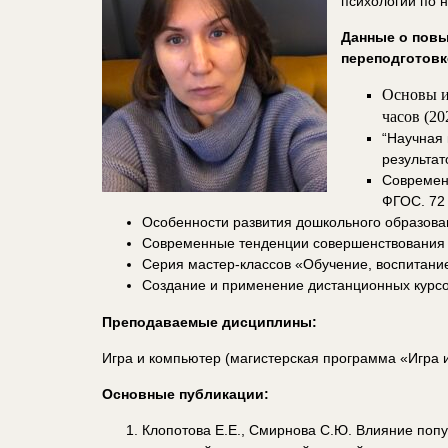
психологии по 
Данные о пов
переподготовк
Основы и
часов (20
“Научная
результат
Современн
ФГОС. 72 
Особенности развития дошкольного образован
Современные тенденции совершенствования д
Серия мастер-классов «Обучение, воспитание
Создание и применение дистанционных курсов
Преподаваемые дисциплины:
Игра и компьютер (магистерская программа «Игра и
Основные публикации:
Клопотова Е.Е., Смирнова С.Ю. Влияние поп