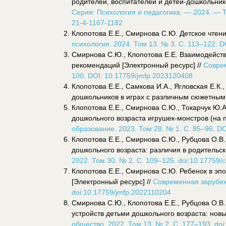
родителей, воспитателей и детей-дошкольник
Серия: Психология и педагогика. — 2024. — Т
21-4-1167-1182
Клопотова Е.Е., Смирнова С.Ю. Детское чтен
психология. 2024. Том 13. № 3. С. 113–122. D
Смирнова С.Ю., Клопотова Е.Е. Взаимодейст
рекомендаций [Электронный ресурс] //
Соврем
100. DOI: 10.17759/jmfp.2023120408
Клопотова Е.Е., Самкова И.А., Ягловская Е.
дошкольников в играх с различным сюжетным 
Клопотова Е.Е., Смирнова С.Ю., Токарчук Ю.
дошкольного возраста игрушек-монстров (на п
образование. 2023. Том 28. № 1. С. 85–96. D
Клопотова Е.Е., Смирнова С.Ю., Рубцова О.В.
дошкольного возраста: различия в родительск
2022. Том 30. № 2. С. 109–125. doi:10.17759
Клопотова Е.Е., Смирнова С.Ю. Ребенок в э
[Электронный ресурс] //
Современная зарубежн
doi:10.17759/jmfp.2022110204
Смирнова С.Ю., Клопотова Е.Е., Рубцова О.В
устройств детьми дошкольного возраста: новы
общество. 2022. Том 13. № 2. С. 177–193. do