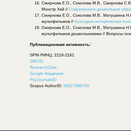
Смирнова Е.О., Соколова М.В., Смирнова С.Ю.,
Монстр Хай //
Современное дошкольное образо
Смирнова Е.О., Соколова М.В., Матушкина Н
мультфильмов //
Культурно-историческая псих
Смирнова Е.О., Соколова М.В., Матушкина Н
мультфильмов дошкольниками // Вопросы псих
Публикационная активность:
SPIN
РИНЦ: 2218-2162
ORCID
ResearchGate
Google Академия
PsyJournalsID
Scopus
AuthorID
:
56527988700