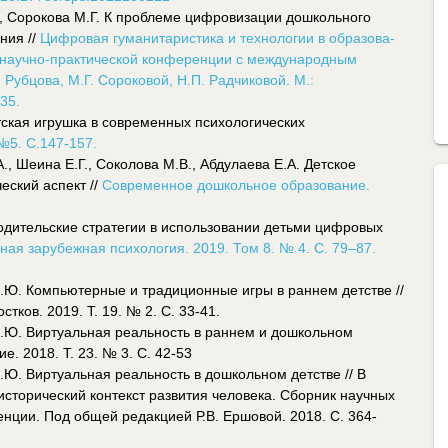
., Сорокова М.Г. К про­блеме цифровизации дошкольного
ния //
Цифровая гуманитаристика и технологии в образова­
ой научно-практической кон­ференции с международным
. Рубцова, М.Г. Сороковой, Н.П. Радчиковой. М.:
35.
тская игрушка в современных психологических
№5. С.147-157.
, Шеина Е.Г., Соколова М.В., Абдулаева Е.А. Детское
еский аспект //
Современное дошкольное образование.
одительские стратегии в использовании детьми цифровых
ая зарубежная психология. 2019. Том 8. № 4. С. 79–87.
.Ю. Компьютерные и традиционные игры в раннем детстве //
тков. 2019. Т. 19. № 2. С. 33-41.
.Ю. Виртуальная реальность в раннем и дошкольном
е. 2018. Т. 23. № 3. С. 42-53
Ю. Виртуальная реальность в дошкольном детстве // В
исторический контекст развития человека. Сборник научных
ции. Под общей редакцией Р.В. Ершовой. 2018. С. 364-