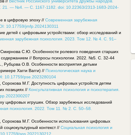
ов //
Вестник Российского университета дружбы народов.
. 21. — №4. — C. 1167-1182. doi: 10.22363/2313-1683-2024-
ие в цифровую эпоху //
Современная зарубежная
OI: 10.17759/jmfp.2024130311
вие детей с цифровыми устройствами: обзор исследований и
енная зарубежная психология. 2023. Том 12. № 4. С. 91–
К., Смирнова С.Ю. Особенности ролевого поведения старших
содержанием // Вопросы психологии. 2022. №5. С. 32-44
А., Рубцова О.В. Особенности восприятия детьми
римере Хагги Вагги) //
Психологическая наука и
OI: 10.17759/pse.2023280104
, Сорокова М.Г. Доступность цифровых устройств детям
их позициях //
Консультативная психология и психотерапия.
/cpp.2022300207
поху цифровых игрушек. Обзор зарубежных исследований
ая психология. 2022. Том 11. № 2. С. 50–58.
., Сорокова М.Г. Особенности использования цифровых
й социокультурный контекст //
Социальная психология и
i:10.17759/sps.2022130212