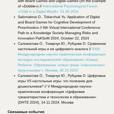
with Board Games and Digital Games (on the Example
of «Dobble») //
International Psychological Forum
«Child in a Digital World». 01.06.2024
Salomatova O., Tokarchuk Yu. Application of Digital
and Board Games for Cognitive Development of
Preschoolers // 6th Virtual International Conference
Path to a Knowledge Society-Managing Risks and
Innovation PaKSoM 2024, October 22, 2024
Саломатова О., Токарчук Ю., Рубцова О. Сравнение
настольной игры и ее цифрового аналога //
XXIII
Международная научно-практическая конференция
молодых исследователей образования «Семья.
Ребенок. Образование: новые грани “классического
треугольника”», Москва, 30.10.2024
Саломатова О., Токарчук Ю., Рубцова О. Цифровые
игры VS настольные игры: что полезнее для
дошкольников? // V Международная научно-
практическая конференция «Цифровая
гуманитаристика и технологии в образовании»
(DHTE 2024), 14.11.2024, Москва
Связанные события