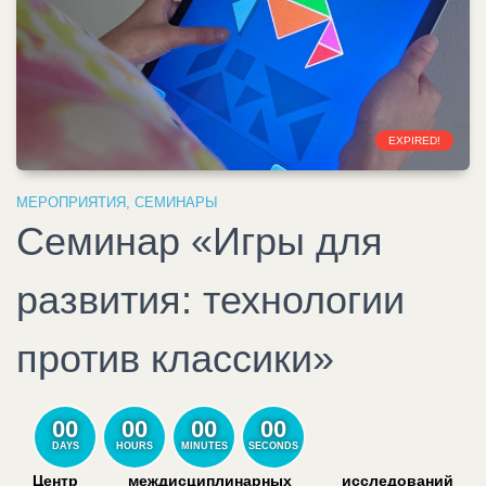
EXPIRED!
МЕРОПРИЯТИЯ
,
СЕМИНАРЫ
Семинар «Игры для
развития: технологии
против классики»
00
00
00
00
DAYS
HOURS
MINUTES
SECONDS
Центр междисциплинарных исследований