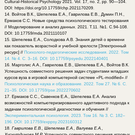
Cultural-Historical Psychology 2021. Vol. 17, no. 2, pp. 90—104.
DOI: https://doi.org/10.17759/chp.2021170209.
14. Войтов В.К., Шепелева Е.А., Гаврилова Е.В., Думин П.Н.,
Ермаков С.С. Новые средства психологического тестирования
// Моделирование и анализ данных. 2021. Т.11. №1. С.94-108.
DOI: 10.17759/mda.2021110107
15. Шепелева Е.А., Солодкова А.В
.
Знания детей о времени
как показатель возрастной и учебной зрелости [Электронный
ресурс] //
Психолого-педагогические исследования. 2022. Том
14. № 4. С. 3–16. DOI: 10.17759/psyedu.2022140401
16. Марголис А.А., Гаврилова Е.В., Шепелева Е.А., Войтов В.К.
Успешность совместного решения задач студентами младших
курсов вуза в игровой компьютерной системе «PL-modified» //
Психологическая наука и образование. 2022. Том 27. № 6. С.
21–35. DOI: 10.17759/pse.2022270602
17. Ермаков С.С., Савенков Е.А., Шепелева Е.А. Анализ
возможностей компьютеризированного адаптивного подхода к
задачам психологической диагностики и обучения //
Экспериментальная психология. 2023. Том 16. № 3. С. 182–
196. DOI: 10.17759/exppsy.2023160312
18.
Гаврилова Е.В., Шепелева Е.А., Валуева Е.А.,
Хуснутдинова М.Р.
Успешность совместного решения игровых