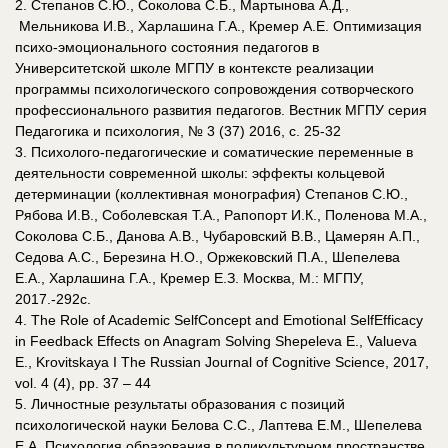
2. Степанов С.Ю., Соколова С.Б., Мартынова А.Д.,
Мельникова И.В., Харлашина Г.А., Кремер А.Е. Оптимизация
психо-эмоционального состояния педагогов в
Университетской школе МГПУ в контексте реализации
программы психологического сопровождения сотворческого
профессионального развития педагогов. Вестник МГПУ серия
Педагогика и психология, № 3 (37) 2016, с. 25-32
3. Психолого-педагогические и соматические переменные в
деятельности современной школы: эффекты кольцевой
детерминации (коллективная монография) Степанов С.Ю.,
Рябова И.В., Соболевская Т.А., Рапопорт И.К., Поленова М.А.,
Соколова С.Б., Данова А.В., Чубаровский В.В., Цамерян А.П.,
Седова А.С., Березина Н.О., Оржековский П.А., Шепелева
Е.А., Харлашина Г.А., Кремер Е.З. Москва, М.: МГПУ,
2017.-292с.
4. The Role of Academic SelfConcept and Emotional SelfEfficacy
in Feedback Effects on Anagram Solving Shepeleva E., Valueva
E., Krovitskaya I The Russian Journal of Cognitive Science, 2017,
vol. 4 (4), pp. 37 – 44
5. Личностные результаты образования с позиций
психологической науки Белова С.С., Лаптева Е.М., Шепелева
Е.А. Психология образования в поликультурном пространстве.