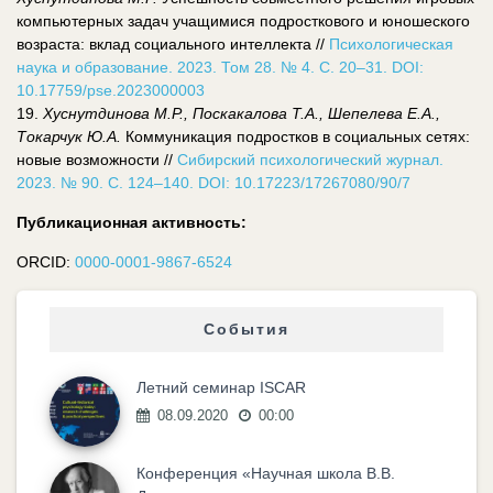
компьютерных задач учащимися подросткового и юношеского
возраста: вклад социального интеллекта //
Психологическая
наука и образование. 2023. Том 28. № 4. С. 20–31. DOI:
10.17759/pse.2023000003
19.
Хуснутдинова М.Р., Поскакалова Т.А., Шепелева Е.А.,
Токарчук Ю.А.
Коммуникация подростков в социальных сетях:
новые возможности //
Сибирский психологический журнал.
2023. № 90. С. 124–140. DOI: 10.17223/17267080/90/7
Публикационная активность:
ORCID:
0000-0001-9867-6524
События
Летний семинар ISCAR
08.09.2020
00:00
Конференция «Научная школа В.В.