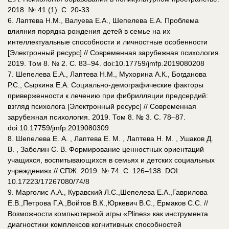
2018. № 41 (1). С. 20-33.
6. Лаптева Н.М., Валуева Е.А., Шепелева Е.А. Проблема
влияния порядка рождения детей в семье на их
интеллектуальные способности и личностные особенности
[Электронный ресурс] // Современная зарубежная психология.
2019. Том 8. № 2. С. 83–94. doi:10.17759/jmfp.2019080208
7. Шепелева Е.А., Лаптева Н.М., Мухорина А.К., Богданова
Р.С., Сыркина Е.А. Социально-демографические факторы
приверженности к лечению при фибрилляции предсердий:
взгляд психолога [Электронный ресурс] // Современная
зарубежная психология. 2019. Том 8. № 3. С. 78–87.
doi:10.17759/jmfp.2019080309
8. Шепелева Е. А. , Лаптева Е. М. , Лаптева Н. М. , Ушаков Д.
В. , Забелин С. В. Формирование ценностных ориентаций
учащихся, воспитывающихся в семьях и детских социальных
учреждениях // СПЖ. 2019. № 74. C. 126–138. DOI:
10.17223/17267080/74/8
9. Марголис А.А., Куравский Л.С.,Шепелева Е.А.,Гаврилова
Е.В.,Петрова Г.А.,Войтов В.К.,Юркевич В.С., Ермаков С.С. //
Возможности компьютерной игры «Plines» как инструмента
диагностики комплексов когнитивных способностей