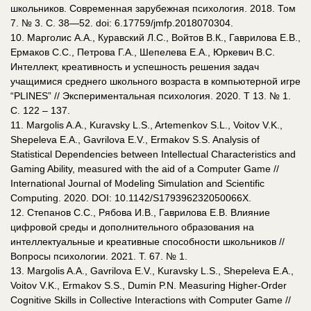
школьников. Современная зарубежная психология. 2018. Том
7. № 3. С. 38—52. doi: 6.17759/jmfp.2018070304.
10. Марголис А.А., Куравский Л.С., Войтов В.К., Гаврилова Е.В.,
Ермаков С.С., Петрова Г.А., Шепелева Е.А., Юркевич В.С.
Интеллект, креативность и успешность решения задач
учащимися среднего школьного возраста в компьютерной игре
“PLINES” // Экспериментальная психология. 2020. Т 13. № 1.
С. 122 – 137.
11. Margolis A.A., Kuravsky L.S., Artemenkov S.L., Voitov V.K.,
Shepeleva E.A., Gavrilova E.V., Ermakov S.S. Analysis of
Statistical Dependencies between Intellectual Characteristics and
Gaming Ability, measured with the aid of a Computer Game //
International Journal of Modeling Simulation and Scientific
Computing. 2020. DOI: 10.1142/S179396232050066X.
12. Степанов С.С., Рябова И.В., Гаврилова Е.В. Влияние
цифровой среды и дополнительного образования на
интеллектуальные и креативные способности школьников //
Вопросы психологии. 2021. Т. 67. № 1.
13. Margolis A.A., Gavrilova E.V., Kuravsky L.S., Shepeleva E.A.,
Voitov V.K., Ermakov S.S., Dumin P.N. Measuring Higher-Order
Cognitive Skills in Collective Interactions with Computer Game //