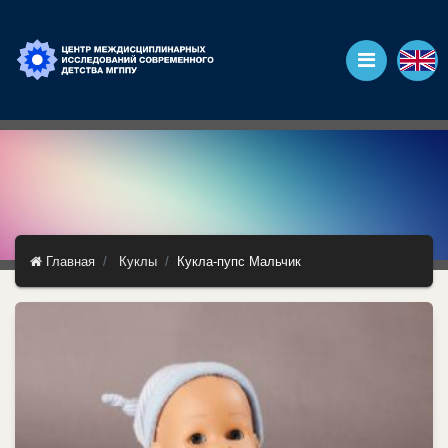
Главная
Куклы
Кукла-пупс Мальчик