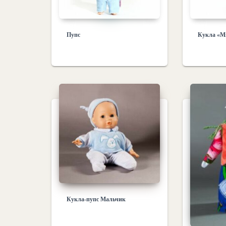
Пупс
Кукла «М
Кукла-пупс Мальчик