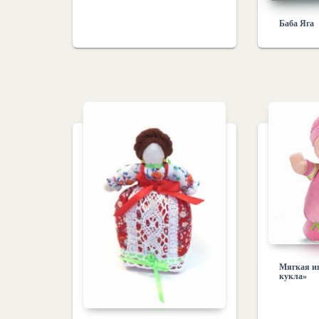
Баба Яга
Мягкая и
кукла»