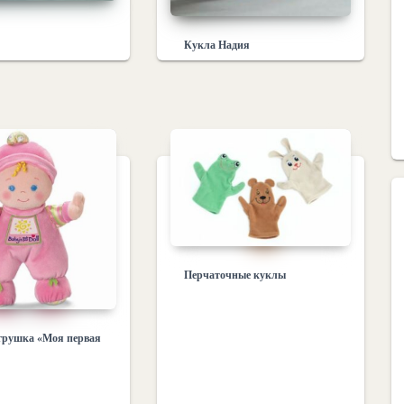
Кукла Надия
Перчаточные куклы
грушка «Моя первая