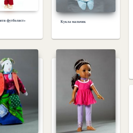
итя-футболист»
Кукла мальчик