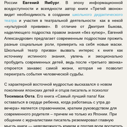
России
Евгений Ямбург
. В эпоху информационной
вседоступности и всеядности автор книги «Третий звонок»
видит необходимость в создании
школьного дидактического
театра
и участия в театральной деятельности как в некой
«культурной прививке». В отличие от Дмитрия Быкова,
наделяющего подростка правом знания «без купюр», Евгений
Александрович предлагает современным подросткам прожить
разные социальные роли, примерить на себя новые маски.
Школьный театр призван вызвать интерес к книге как
источнику истинного знания, увлечь и эмоционально
пробудить современных детей, ведь после «третьего звонка»
откроется занавес самой жизни, которая не позволит
переиграть события человеческой судьбы.
С характерной восточной мудростью высказался о новом
поколении японских детей и отцов писатель и психолог
Тосимаса Оота
. Его книга «Самый лучший папа! Как
оставаться в сердце ребенка, когда работаешь с утра до
вечера» является справочником, кратким руководством для
современного родителя – причем не только из Японии. При
общении с журналистами писатель резюмировал главную
мысль книги — невозможность криком и против воли воспитать