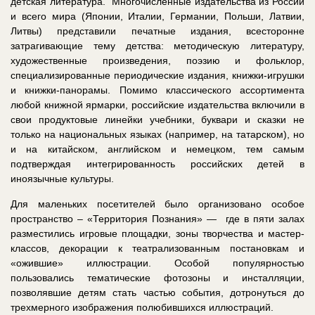
детская литература. Многочисленные издательства из России
и всего мира (Японии, Италии, Германии, Польши, Латвии,
Литвы) представили печатные издания, всесторонне
затрагивающие тему детства: методическую литературу,
художественные произведения, поэзию и фольклор,
специализированные периодические издания, книжки-игрушки
и книжки-панорамы. Помимо классического ассортимента
любой книжной ярмарки, российские издательства включили в
свои продуктовые линейки учебники, буквари и сказки не
только на национальных языках (например, на татарском), но
и на китайском, английском и немецком, тем самым
подтверждая интегрированность российских детей в
иноязычные культуры.
Для маленьких посетителей было организовано особое
пространство – «Территория Познания» — где в пяти залах
разместились игровые площадки, зоны творчества и мастер-
классов, декорации к театрализованным постановкам и
«ожившие» иллюстрации. Особой популярностью
пользовались тематические фотозоны и инсталляции,
позволявшие детям стать частью события, дотронуться до
трехмерного изображения полюбившихся иллюстраций.