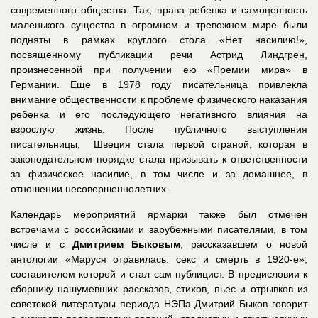
современного общества. Так, права ребенка и самоценность
маленького существа в огромном и тревожном мире были
подняты в рамках круглого стола «Нет насилию!»,
посвященному публикации речи Астрид Линдгрен,
произнесенной при получении ею «Премии мира» в
Германии. Еще в 1978 году писательница привлекла
внимание общественности к проблеме физического наказания
ребенка и его последующего негативного влияния на
взрослую жизнь. После публичного выступления
писательницы, Швеция стала первой страной, которая в
законодательном порядке стала призывать к ответственности
за физическое насилие, в том числе и за домашнее, в
отношении несовершеннолетних.
Календарь мероприятий ярмарки также был отмечен
встречами с российскими и зарубежными писателями, в том
числе и с
Дмитрием Быковым
, рассказавшем о новой
антологии «Маруся отравилась: секс и смерть в 1920-е»,
составителем которой и стал сам публицист. В предисловии к
сборнику нашумевших рассказов, стихов, пьес и отрывков из
советской литературы периода НЭПа Дмитрий Быков говорит