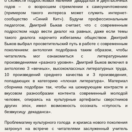
о схожести подростковых явлений двадцатых и двухтысячных
годов – о возросшем стремлении к самоуничтожению
(примером такого интереса может служить интернет-
сообщество «Синий Кит»). Будучи профессиональным
педагогом, Дмитрий Быкав считает, что с современным
подростком надо вести диалог на равных, даже если темы
такого диалога нарочито избегаемы обществом. Дмитрий
Быков выбрал просветительский путь в работе с современным
поколением: антология подобрана таким образом, чтобы
читателяль мог ознакомиться с литературными
произведениями «разного уровня». Дмитрий Быков включил в
антологию 3 «вечных», высококлассных литературных труда,
10 произведений среднего качества и 3 произведения,
попадающих в категорию «плохая литература». Материал
сборника подобран так, чтобы на шокирующем контрасте и
вкусовом разнообразии контента современный молодой
человек, опираясь на культурные артефакты сверстников
других эпох, имел возможность осознать «глупость и
безвкусицу декаданса».
Проблематику культурного голода и кризиса нового поколения
затронул на встрече с читателями заслуженный учитель