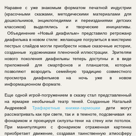
Наравне с уже знакомым форматом печатной индустрии
(красочными сказками, методическими материалами для
дошкольников, энциклопедиями и переизданиями детских
классиков) выделялись и творческие инициативы.
Объединение «Новый диафильм» представило ретрожанр
диафильма в новом стиле: желающие погрузиться в мистерию
пестрых слайдов могли приобрести новые сказочные истории,
созданные художниками пленочной иллюстрации. Зрителям
нового поколения диафильмы теперь доступны и в виде
приложений для смартфонов и планшетов, которые
позволяют возродить семейную традицию совместного
просмотра диафильмов на ночь уже в новом
информационном формате.
Еще одной игрой-погружением в сказку стал представленный
на ярмарке необычный театр теней. Созданные Натальей
Андреевой
Трафаретные книжки-гармошки
дети могут
рассматривать как при свете, так и в темноте, подсвечивая их
фонариком и проецируя силуэты-тени на стену или потолок.
При манипуляциях с фонариком отраженная картинка
приобретает движение, создавая таинственную атмосферу