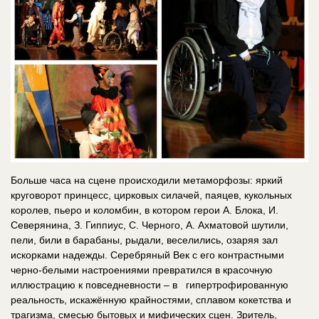
Больше часа на сцене происходили метаморфозы: яркий
круговорот принцесс, цирковых силачей, паяцев, кукольных
королев, пьеро и коломбин, в котором герои А. Блока, И.
Северянина, З. Гиппиус, С. Черного, А. Ахматовой шутили,
пели, били в барабаны, рыдали, веселились, озаряя зал
искорками надежды. Серебряный Век с его контрастными
черно-белыми настроениями превратился в красочную
иллюстрацию к повседневности – в гипертрофированную
реальность, искажённую крайностями, сплавом кокетства и
трагизма, смесью бытовых и мифических сцен. Зритель,