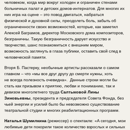
человеком, когда мир вокруг холоден и ограничен стенами
больничных палат и детских домов-интернатов. Для многих их
них игра на сцене – это повод двигаться, набраться
физической и духовной силы, преодолеть боль, забыть об
ограниченности своих возможностей, которые, как заметил
Алексей Баграмов, директор Московского дома композиторов,
безграничны. Такую безграничность дарует искусство и
творчество, шанс познакомиться с внешним миром,
возможность заглянуть в глаза публики, оставить свой след в
человеческой памяти.
Вторя Б. Пастерку, необычные артисты рассказали о самом
главном – что «мы все друг другу до смерти нужны, хоть
не всегда полезность очевидна». Данные строки могли бы
стать как призывом к приятию, любви и пониманию, так и
девизом многолетнего труда
Салтыковой Лины
Зиновьевны
, президента и председателя Совета Фонда, без
чьей энергии и усилий было бы невозможно существование
театральной студии и многих реабилитационных программ.
Наталья Шумилкина
(режиссер) о спектакле: «А сегодня, мои
любимые дети покорили такое количество взрослых и сильных