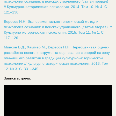
психология сознания: в поисках утраченного (статья первая)
// Культурно-историческая психология. 2014. Том 10. № 4. С.
121–130.
Вересов Н.Н. Экспериментально-генетический метод и
психология сознания: в поисках утраченного (статья вторая) //
Культурно-историческая психология. 2015. Том 11. № 1. С.
117–126.
Минсон В.Д., Хаммер М., Вересов Н.Н. Переоценивая оценки:
разработка нового инструмента оценивания c опорой на зону
ближайшего развития в традиции культурно-исторической
психологии // Культурно-историческая психология. 2016. Том
12. № 3. С. 331–345.
Запись встречи: