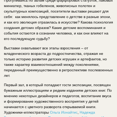
Прогуливаясь по залам среди фарфоровых статуэток, лаковых
миниатюр, тканых гобеленов, живописных полотен и
скульптурных композиций, посетители выставки решают для
себя: как менялось представление о детстве в разные эпохи,
и как его эволюция отразилась в искусстве? Какова психология
создания детских образов? Какие детские воспоминания и
события остаются в сознании человека, и как они влияют на
его последующую судьбу?
Выставки охватывают все этапы взросления – от
младенческого возраста до подростничества, отражая не
только историю развития детских игрушек и артефактов, но
также характер взаимоотношений между поколениями,
переданный преимущественно в ретроспективе послевоенных
лет.
Первый зал, в который попадают гости экспозиции, посвящен
бумажным иллюстрациям и редким изданиям детских книг. По
мнению некоторых дизайнеров и педагогов, воспитание вкуса
и формирование художественного восприятия у детей
начинается с цветного разворота открываемой книги.
Художники-иллюстраторы
Ольга Ионайтис
,
Надежда