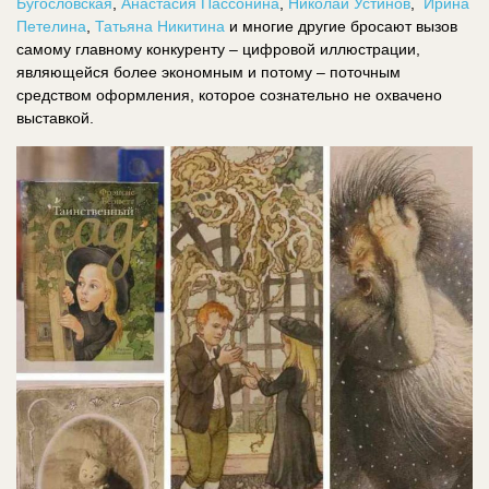
Бугословская
,
Анастасия Пассонина
,
Николай Устинов
,
Ирина
Петелина
,
Татьяна Никитина
и многие другие бросают вызов
самому главному конкуренту – цифровой иллюстрации,
являющейся более экономным и потому – поточным
средством оформления, которое сознательно не охвачено
выставкой.