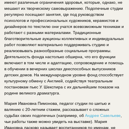
имеют различные ограничения здоровья, которые, однако, не
мешают их творческому самовыражению. Подопечные студии
регулярно посещают занятия, где под руководством
психологов и профессиональных художников, керамистов и
дизайнеров по текстилю они учатся всевозможным техникам и
работают с разными материалами. Традиционные
благотворительные аукционы коллективных и индивидуальных
работ позволяют материально поддерживать студию и
реализовывать разнообразные социальные программы.
Деятельность фонда настолько обширна, что его функции
включают в том числе и адаптацию, сопровождение и помощь
в обучении в вечерних школах дееспособных выпускников
детских домов. На международном уровне фонд способствует
культурному обмену с Англией, содействуя театральным
постановкам пьес У. Шекспира с их дальнейшим показом на
родине великого драматурга.
Мария Ивановна Пимонова, педагог студии по шитью и
валянию с 20-летним стажем, рассказывает о сложных
судьбах своих подопечных (например, об
Андрее Савельеве
,
чьи работы также можно увидеть на выставке). Мария
Ивановна ласково называет воспитанников по именам, не