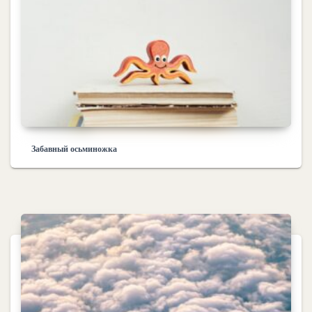
Забавный осьминожка