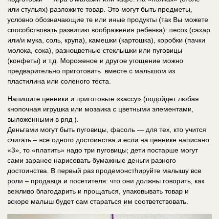
или стульях) разложите товар. Это могут быть предметы,
условно обозначающие те или иные продукты (так Вы можете
способствовать развитию воображения ребенка): песок (сахар
или/и мука, соль, крупа), камешки (картошка), коробки (пачки
молока, сока), разноцветные стеклышки или пуговицы
(конфеты) и т.д. Мороженое и другое угощение можно
предварительно приготовить вместе с малышом из
пластилина или соленого теста.
Напишите ценники и приготовьте «кассу» (подойдет любая
кнопочная игрушка или мозаика с цветными элементами,
выложенными в ряд ).
Деньгами могут быть пуговицы, фасоль — для тех, кто учится
считать – все одного достоинства и если на ценнике написано
«3», то «платить» надо три пуговицы; дети постарше могут
сами заранее нарисовать бумажные деньги разного
достоинства. В первый раз продемонстhируйте малышу все
роли – продавца и посетителя: что они должны говорить, как
вежливо благодарить и прощаться, упаковывать товар и
вскоре малыш будет сам стараться им соответствовать.