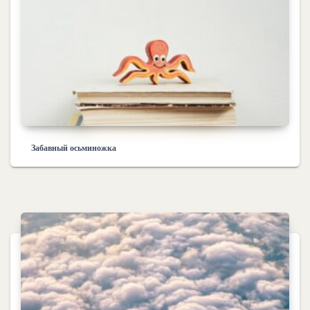
Забавный осьминожка