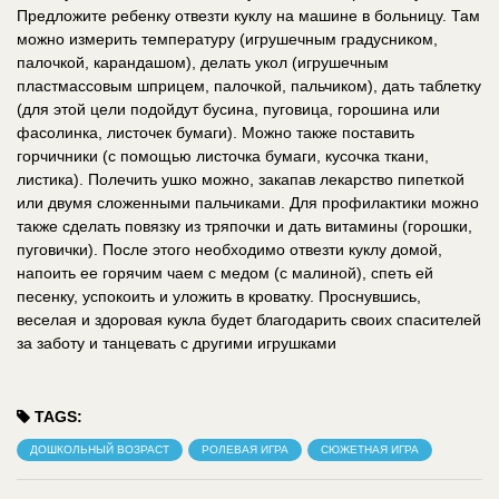
Предложите ребенку отвезти куклу на машине в больницу. Там
можно измерить температуру (игрушечным градусником,
палочкой, карандашом), делать укол (игрушечным
пластмассовым шприцем, палочкой, пальчиком), дать таблетку
(для этой цели подойдут бусина, пуговица, горошина или
фасолинка, листочек бумаги). Можно также поставить
горчичники (с помощью листочка бумаги, кусочка ткани,
листика). Полечить ушко можно, закапав лекарство пипеткой
или двумя сложенными пальчиками. Для профилактики можно
также сделать повязку из тряпочки и дать витамины (горошки,
пуговички). После этого необходимо отвезти куклу домой,
напоить ее горячим чаем с медом (с малиной), спеть ей
песенку, успокоить и уложить в кроватку. Проснувшись,
веселая и здоровая кукла будет благодарить своих спасителей
за заботу и танцевать с другими игрушками
TAGS:
ДОШКОЛЬНЫЙ ВОЗРАСТ
РОЛЕВАЯ ИГРА
СЮЖЕТНАЯ ИГРА