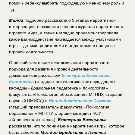
помочь ребенку выбрать подходящую именно ему роль и
т.д.
Милда
подробно рассказала о 5 этапах нарративной
интервенции, о важности ведении журнала нарративного
игрового мира, а также наглядно продемонстрировала,
какое взаимодействие наблюдается между участниками
игры – детьми, родителями и педагогами в процессе
игровой деятельности.
О российском опыте использования нарративного
подхода для развития игровой деятельности
дошкольников рассказали
Екатерина Евгеньевна
Клопотова
(кандидат психологических наук, доцент
кафедры «Дошкольная педагогика и психология»
факультета «Психология образования» МГППУ, старший
научный ЦМИСД) и
Ирина Анатольевна Самкова
(старший преподаватель факультета «Психология
образования» МГППУ, старший методист ЧОУ
«Хорошевская школа»).
Екатерина Евгеньевна
рассказала, что то понимание нарративной игры, которое
было заложено
Милд
ой
Бредиките
и
Пентти