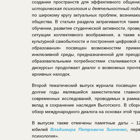
создании пространств для эффективного общени
историческая психология и деятельностный под
по широкому кругу актуальных проблем, возника
общества. В статьях раздела затрагиваются такие
обучении, развитие студенческой активности, пров
ситуации коллективного воображения, а также 
культурной самобытности и построения цифровой 
образования»
посвящен возможностям примене
инклюзивной среды, предназначенной для преодо
образовательными потребностями сталкиваются 
дискурсы» продолжает диалог о возможных прочте
архивных находок.
Второй тематический выпуск журнала посвящен
долгие годы являвшийся заместителем главно
современных исследований, проводимых в рамках
вклад в сохранение наследия Выготского. В сбор
обзор международного диалога на основах этой тр
В выпуске также отмечены памятные даты – 
юбилей
Владимира Петровича Зинченко
, пер
психология».