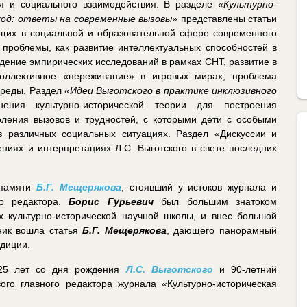
я и социального взаимодействия. В разделе
«Культурно-
ход: ответы на современные вызовы»
представлены статьи
ющих в социальной и образовательной сфере современного
 проблемы, как развитие интеллектуальных способностей в
едение эмпирических исследований в рамках CHT, развитие в
коллективное «переживание» в игровых мирах, проблема
среды. Раздел
«Идеи Выготского в практике инклюзивного
ния культурно-исторической теории для построения
ления вызовов и трудностей, с которыми дети с особыми
в различных социальных ситуациях. Раздел «Дискуссии и
ниях и интерпретациях Л.С. Выготского в свете последних
 памяти
Б.Г. Мещерякова
, стоявший у истоков журнала и
го редактора.
Борис Гурьевич
был большим знатоком
 культурно-исторической научной школы, и внес большой
ник вошла статья
Б.Г. Мещерякова
, дающего панорамный
адиции.
125 лет со дня рождения
Л.С. Выготского
и 90-летний
вого главного редактора журнала «Культурно-историческая