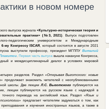
актики в новом номере
ского выпуска журнала
«Культурно-историческая теория и
овательные практики»
(№3, 2021)
. Выпуск подготовлен
олого-педагогическим университетом и Международным
к
6-му Конгрессу ISCAR
, который состоятся в августе 2021
ыпуска выступили профессор, президент МГППУ
Виталий
Плакитси
.
Первая часть выпуса
вышла накануне Конгресса,
одный и междисциплинарный диалог в условиях мировой
 четырех разделов. Раздел
«Открывая Выготского: новые
и»
продолжает знакомить читателей с неопубликованными
учной школы. Две лекции
Л.С. Выготского
публикуются на
ме, лекции публикуются на русском языке с надеждой в
точного перевода на английский язык. Раздел
«Язык и
психологии»
предлагает читателям задуматься о том, как
преподавания и изучения иностранных языков, а также в