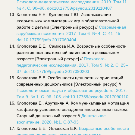
Психолого-педагогические исследования. 2019. Том 11.
№ 4. С. 90–98.
doi
:10.17759/
psyedu
.2019110407
Клопотова Е.Е., Кузнецова Т.Ю. Использование
«серьезных» компьютерных игр в образовательной
работе с детьми [Электронный ресурс] //
Современная
зарубежная психология. 2017. Том 6. № 4. С. 41–45.
doi
:10.17759/
jmfp
.2017060404
Клопотова Е.Е., Самкова И.А. Возрастные особенности
развития познавательной активности в дошкольном
возрасте [Электронный ресурс] //
Психолого-
педагогические исследования. 2017. Том 9. № 2. С. 25–
37.
doi
:10.17759/
psyedu
.2017090203
Клопотова Е.Е. Особенности ценностных ориентаций
современных дошкольников [Электронный ресурс] //
Психологическая наука и образование
psyedu
.
ru
. 2017.
Том 9. № 1. С. 96–105.
doi
:10.17759/
psyedu
.2017090110
Клопотова Е., Арутюнян А. Коммуникативная мотивация
как фактор успешного овладения иностранным языком.
Старший дошкольный возраст //
Дошкольное
воспитание. 2020. №1. С.87-93
Клопотова Е.Е., Ягловская Е.К.
Возрастные особенности
проявления дошкольниками инициативы в