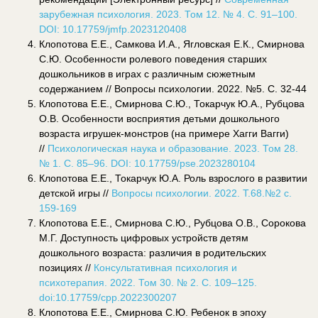
зарубежная психология. 2023. Том 12. № 4. С. 91–100.
DOI: 10.17759/jmfp.2023120408
Клопотова Е.Е., Самкова И.А., Ягловская Е.К., Смирнова
С.Ю. Особенности ролевого поведения старших
дошкольников в играх с различным сюжетным
содержанием // Вопросы психологии. 2022. №5. С. 32-44
Клопотова Е.Е., Смирнова С.Ю., Токарчук Ю.А., Рубцова
О.В. Особенности восприятия детьми дошкольного
возраста игрушек-монстров (на примере Хагги Вагги)
//
Психологическая наука и образование. 2023. Том 28.
№ 1. С. 85–96. DOI: 10.17759/pse.2023280104
Клопотова Е.Е., Токарчук Ю.А. Роль взрослого в развитии
детской игры //
Вопросы психологии. 2022. Т.68.№2 с.
159-169
Клопотова Е.Е., Смирнова С.Ю., Рубцова О.В., Сорокова
М.Г. Доступность цифровых устройств детям
дошкольного возраста: различия в родительских
позициях //
Консультативная психология и
психотерапия. 2022. Том 30. № 2. С. 109–125.
doi:10.17759/cpp.2022300207
Клопотова Е.Е., Смирнова С.Ю. Ребенок в эпоху