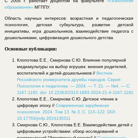
С 2005 г. работает доцентом на факультете
«Психология
образования»
МГППУ.
Область научных интересов: возрастная и педагогическая
психология, детская субкультура, развитие детской
инициативы, игра дошкольников, взаимодействие педагога с
дошкольниками, цифровизация дошкольного детства.
Основные публикации:
Клопотова Е.Е., Смирнова С.Ю. Влияние популярной
медиакультуры на выбор игрушек: мнения родителей,
воспитателей и детей-дошкольников //
Вестник
Российского университета дружбы народов. Серия:
Психология и педагогика. — 2024. — Т. 21. — №4. — C.
1167-1182. doi: 10.22363/2313-1683-2024-21-4-1167-1182
Клопотова Е.Е., Смирнова С.Ю. Детское чтение в
цифровую эпоху //
Современная зарубежная
психология. 2024. Том 13. № 3. С. 113–122. DOI:
10.17759/jmfp.2024130311
Смирнова С.Ю., Клопотова Е.Е. Взаимодействие детей с
цифровыми устройствами: обзор исследований и
рекомендаций [Электронный ресурс] //
Современная