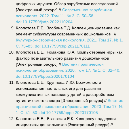
цифровых игрушек. Обзор зарубежных исследований
[Электронный ресурс] //
Современная зарубежная
психология. 2022. Том 11. № 2. С. 50–58.
doi:10.17759/jmfp.2022110204
Клопотова Е.Е., Злобина Т.Д. Коллекционирование как
элемент субкультуры современных дошкольников //
Культурно-историческая психология. 2021. Том 17. № 1.
С. 75–83. doi:10.17759/chp.2021170111
Клопотова Е.Е., Романова Ю.А. Компьютерные игры как
фактор познавательного развития дошкольников
[Электронный ресурс] //
Вестник практической
психологии образования. 2020. Том 17. № 1. С. 32–40.
doi
:10.17759/
bppe
.2020170104
Клопотова Е.Е., Крупнова И.Ю. Возможности
использования настольных игр для развития
коммуникативных навыков у детей с расстройством
аутистического спектра [Электронный ресурс] //
Вестник
практической психологии образования. 2020. Том 17. №
1. С. 41–50.
doi
:10.17759/
bppe
.2020170105
Клопотова Е.Е., Ягловская Е.К. К вопросу поддержки
инициативы дошкольников [Электронный ресурс] //