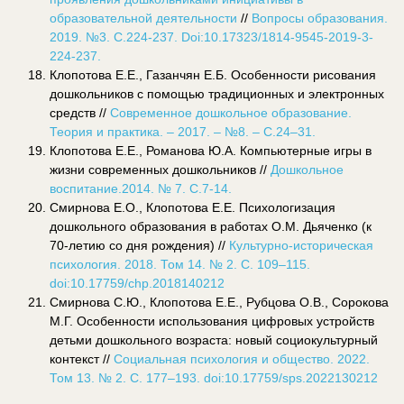
образовательной деятельности
//
Вопросы образования.
2019. №3. С.224-237.
Doi
:10.17323/1814-9545-2019-3-
224-237.
Клопотова Е.Е., Газанчян Е.Б. Особенности рисования
дошкольников с помощью традиционных и электронных
средств //
Современное дошкольное образование.
Теория и практика. – 2017. – №8. – С.24–31.
Клопотова Е.Е., Романова Ю.А. Компьютерные игры в
жизни современных дошкольников //
Дошкольное
воспитание.2014. № 7. С.7-14.
Смирнова Е.О., Клопотова Е.Е. Психологизация
дошкольного образования в работах О.М. Дьяченко (к
70-летию со дня рождения) //
Культурно-историческая
психология. 2018. Том 14. № 2. С. 109–115.
doi
:10.17759/
chp
.2018140212
Смирнова С.Ю., Клопотова Е.Е., Рубцова О.В., Сорокова
М.Г. Особенности использования цифровых устройств
детьми дошкольного возраста: новый социокультурный
контекст //
С
оциальная психология и общество. 2022.
Том 13. № 2. С. 177–193. doi:10.17759/sps.2022130212