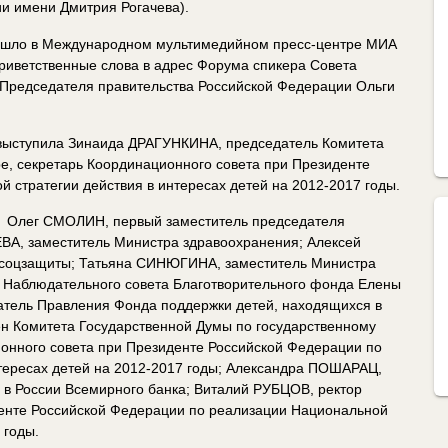
ии имени Дмитрия Рогачева).
ошло в Международном мультимедийном пресс-центре МИА
риветственные слова в адрес Форума спикера Совета
редседателя правительства Российской Федерации Ольги
 выступила Зинаида ДРАГУНКИНА, председатель Комитета
ре, секретарь Координационного совета при Президенте
 стратегии действия в интересах детей на 2012-2017 годы.
: Олег СМОЛИН, первый заместитель председателя
ЕВА, заместитель Министра здравоохранения; Алексей
 соцзащиты; Татьяна СИНЮГИНА, заместитель Министра
ь Наблюдательного совета Благотворительного фонда Елены
тель Правления Фонда поддержки детей, находящихся в
ен Комитета Государственной Думы по государственному
ионного совета при Президенте Российской Федерации по
тересах детей на 2012-2017 годы; Александра ПОШАРАЦ,
 в России Всемирного банка; Виталий РУБЦОВ, ректор
енте Российской Федерации по реализации Национальной
 годы.