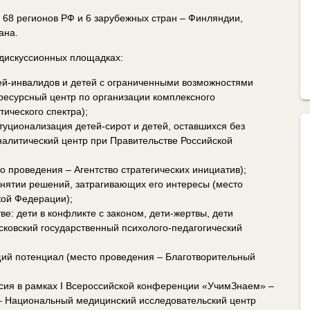
 68 регионов РФ и 6 зарубежных стран – Финляндии,
ана.
дискуссионных площадках:
ей-инвалидов и детей с ограниченными возможностями
ресурсный центр по организации комплексного
ического спектра);
туционализация детей-сирот и детей, оставшихся без
налитический центр при Правительстве Российской
 проведения – Агентство стратегических инициатив);
инятии решений, затрагивающих его интересы (место
кой Федерации);
е: дети в конфликте с законом, дети-жертвы, дети
сковский государственный психолого-педагогический
щий потенциал (место проведения – Благотворительный
сия в рамках I Всероссийской конференции «УчимЗнаем» –
– Национальный медицинский исследовательский центр