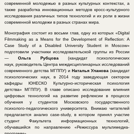
современной молодежью в разных культурных контекстах, а
также разработка инновационных методов кросс-культурного
исследования различных типов технологий и их роли в жизни
современной молодежи в разных странах мира.
Монография состоит из восьми глав, одну из которых «Digital
Filmmaking as a Means for the Development of Reflection: A
Case Study of a Disabled University Student in Moscow»
подготовили участники исследовательской группы из России
—
Ольга Рубцова
(кандидат психологических
наук, руководитель Центра междисциплинарных исследований
современного детства МГППУ) и
Наталья Уланова
(кандидат
психологических наук, в 2014 году заведующая сектором
кафедры ЮНЕСКО Культурно-историческая психология
детства» МГППУ). В главе описано исследование влияния
цифровых технологий на развитие рефлексии в процессе
обучения у студентов Московского государственного
психолого-педагогического университета. Внимаю читателей
предлагается анализ case-study, в котором принял участие
студент Факультета информационных технологий,
обучавшийся по направлению «Режиссура мультимедиа-
программ».