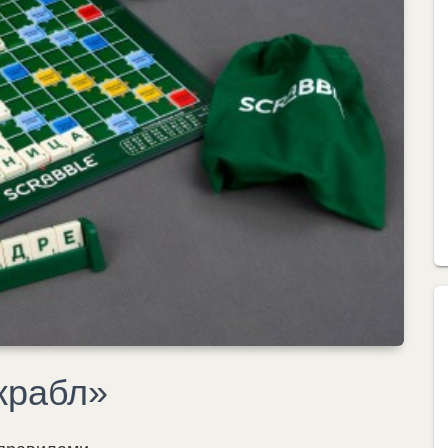
крабл»