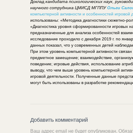
Доклад
кандидата психологических наук, руков
научного сотрудника ЦМИСД МГППУ
Ольги Сал
компьютерной активности и особенностей игровой 
использованы: «Методика диагностики сюжетно-рол
«Диагностика уровня сформированности игровых нав
предназначенные для анализа особенностей взаим
исследование проходило с декабря 2019 г. по январь
данных показал, что у современных детей наблюда
При этом уровень компьютерной активности связан 
предметное замещение; взаимодействие, организую
поведение; игровые действия, использование атриб
выводу, что чем выше уровень компьютерной актив
игровой деятельности. Полученные данные представ
могут быть использованы в разработке рекомендац
Добавить комментарий
Ваш адрес email не будет опубликован.
Обяза