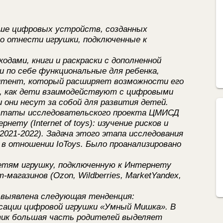
ьше цифровых устройств, созданных
но отнести игрушки, подключенные к
R-кодами, книги и раскраски с дополненной
 по себе функциональные для ребенка,
нтент, который расширяет возможности его
ь, как дети взаимодействуют с цифровыми
 они несут за собой для развития детей.
льтаты исследовательского проекта ЦМИСД
ету (Internet of toys): изучение рисков и
2021-2022). Задача этого этапа исследования
 в отношении IoToys. Было проанализировано
етям игрушку, подключенную к Интернету
магазинов (Ozon, Wildberries, MarketYandex,
 выявлена следующая тенденция:
сации цифровой игрушки «Умный Мишка». В
ик большая часть родителей выделяет