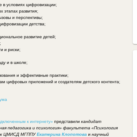
ие в условиях цифровизации;
х этапах развития;
ызовы и перспективы;
цифровизации детства;
циональное развитие детей;
;
и и риски;
ду и в школе;
зования и эффективные практики;
ам цифровых приложений и создателям детского контента;
рума
одключенным к интернету»
представили
кандидат
ная педагогика и психология» факультета «Психология
ник ЦМИСД МГППУ
Екатерина Клопотова
и
научный