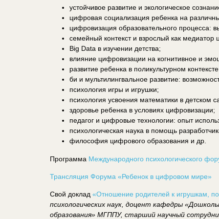
устойчивое развитие и экологическое сознан
цифровая социализация ребенка на различны
цифровизация образовательного процесса: в
семейный контекст и взрослый как медиатор 
Big Data в изучении детства;
влияние цифровизации на когнитивное и эмо
развитие ребенка в поликультурном контексте
би и мультилингвальное развитие: возможност
психология игры и игрушки;
психология усвоения математики в детском са
здоровье ребенка в условиях цифровизации;
педагог и цифровые технологии: опыт исполь
психологическая наука в помощь разработчик
философия цифрового образования и др.
Программа
Международного психологического фо
Трансляция Форума «Ребенок в цифровом мире»
Свой доклад
«Отношение родителей к игрушкам, п
психологических наук, доцент кафедры «Дошколь
образования» МГППУ, старший научный сотруд