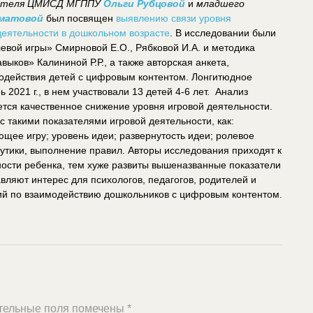
одителя ЦМИСД МГППУ
Ольги Рубцовой
и
младшего
оматовой
был посвящен
выявлению связи уровня
деятельности в дошкольном возрасте
. В исследовании были
евой игры» Смирновой Е.О., Рябковой И.А. и методика
ыков» Калининой Р.Р., а также авторская анкета,
одействия детей с цифровым контентом. Лонгитюдное
 2021 г., в нем участвовали 13 детей 4-6 лет. Анализ
ется качественное снижение уровня игровой деятельности.
с такими показателями игровой деятельности, как:
щее игру; уровень идеи; развернутость идеи; ролевое
утики, выполнение правил. Авторы исследования приходят к
ности ребенка, тем хуже развиты вышеназванные показатели
ляют интерес для психологов, педагогов, родителей и
ий по взаимодействию дошкольников с цифровым контентом.
тельные поля помечены
*