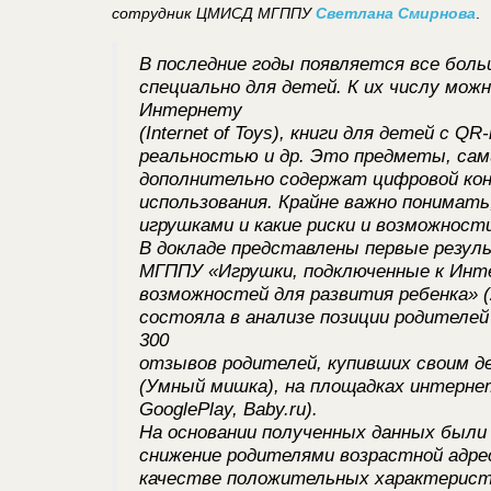
сотрудник ЦМИСД МГППУ
Светлана Смирнова
.
В последние годы появляется все бол
специально для детей. К их числу мож
Интернету
(Internet of Toys), книги для детей с Q
реальностью и др. Это предметы, сами
дополнительно содержат цифровой ко
использования. Крайне важно понимат
игрушками и какие риски и возможности
В докладе представлены первые резу
МГППУ «Игрушки, подключенные к Интерн
возможностей для развития ребенка» (
состояла в анализе позиции родителей
300
отзывов родителей, купивших своим д
(Умный мишка), на площадках интернет-
GooglePlay, Baby.ru).
На основании полученных данных были
снижение родителями возрастной адре
качестве положительных характерист