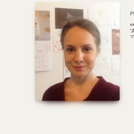
Р
к
"
"