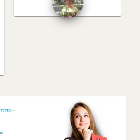
тство»
ов