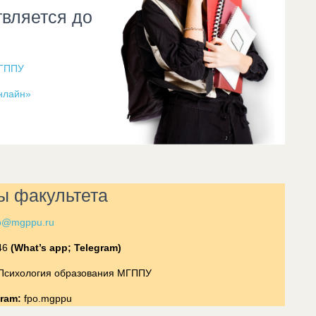
вляется до
МГППУ
нлайн»
ы факультета
o@mgppu.ru
-46
(What’s app; Telegram)
Психология образования МГППУ
gram:
fpo.mgppu