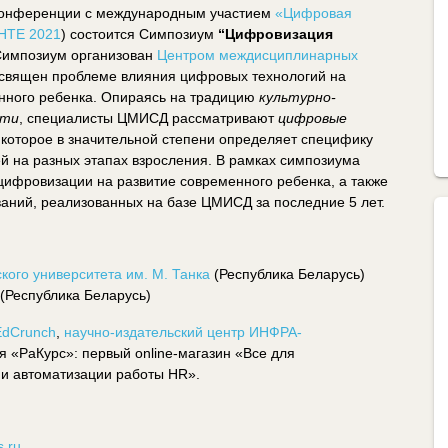
й конференции с международным участием
«Цифровая
HTE 2021
) состоится Симпозиум
“Цифровизация
Симпозиум организован
Центром междисциплинарных
священ проблеме влияния цифровых технологий на
енного ребенка. Опираясь на традицию
культурно-
сти
, специалисты ЦМИСД рассматривают
цифровые
, которое в значительной степени определяет специфику
й на разных этапах взросления. В рамках симпозиума
цифровизации на развитие современного ребенка, а также
аний, реализованных на базе ЦМИСД за последние 5 лет.
кого университета им. М. Танка
(Республика Беларусь)
(Республика Беларусь)
EdCrunch
,
научно-издательский центр ИНФРА-
я «РаКурс»: первый online-магазин «Все для
 и автоматизации работы HR».
s.ru