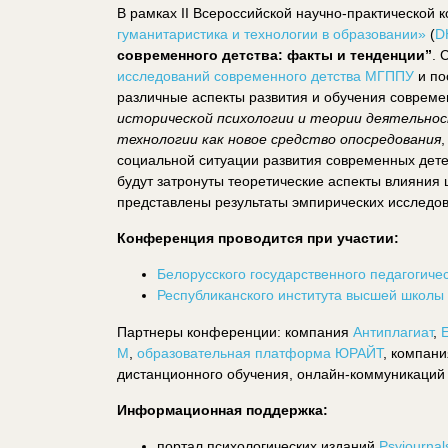
В рамках II Всероссийской научно-практическо
гуманитаристика и технологии в образовании»
(
D
современного детства: факты и тенденции”
. 
исследований современного детства МГППУ
и по
различные аспекты развития и обучения соврем
исторической психологии и теории деятельно
технологии как новое средство опосредования
социальной ситуации развития современных дете
будут затронуты теоретические аспекты влияния 
представлены результаты эмпирических исследов
Конференция проводится при участии:
Белорусского государственного педагогичес
Республиканского института высшей школы
Партнеры конференции: компания
Антиплагиат
,
М
,
образовательная платформа ЮРАЙТ
, компани
дистанционного обучения, онлайн-коммуникаций
Информационная поддержка:
портал психологических изданий
Psyjournal