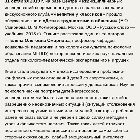
31 октября 2019 г.
на базе Центра междисциплинарных
исследований современного детства в рамках заседания
дискуссионного клуба
«Чаепитие у классиков»
прошло
обсуждение книги
«Дети с трудностями в общении»
(Е.О.
Смирнова, В. М Холмогорова, Москва, ООО «Русское слово —
учебник», 2018 г.). О книге рассказала один из ее авторов
—
Елена Олеговна Смирнова
, профессор кафедры
дошкольной педагогики и психологии факультета психологии
образования МГППУ, доктор психологических наук, начальник
отдела психолого-педагогической экспертизы игр и игрушек.
Книга стала результатом цикла исследований проблемно-
конфликтных форм отношений детей со сверстниками, а
также причин возникновения агрессии у дошкольников. Изучив
психологические портреты детей-агрессоров,
исследователями была выявлена склонность таких детей к
разрешению неоднозначных ситуаций (ситуаций столкновения
интересов с другими детьми или ситуаций, в которых ребенок
ранее не оказывался и не уверен в своих силах) методами
угроз и физического насилия. Также таких детей отличает
постоянное ожидание агрессии в отношении самих себя со
стороны окружающих; слабый эмоциональный интеллект