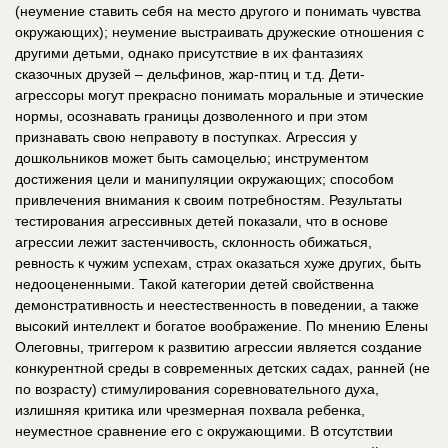
(неумение ставить себя на место другого и понимать чувства
окружающих); неумение выстраивать дружеские отношения с
другими детьми, однако присутствие в их фантазиях
сказочных друзей – дельфинов, жар-птиц и т.д. Дети-
агрессоры могут прекрасно понимать моральные и этические
нормы, осознавать границы дозволенного и при этом
признавать свою неправоту в поступках. Агрессия у
дошкольников может быть самоцелью; инструментом
достижения цели и манипуляции окружающих; способом
привлечения внимания к своим потребностям. Результаты
тестирования агрессивных детей показали, что в основе
агрессии лежит застенчивость, склонность обижаться,
ревность к чужим успехам, страх оказаться хуже других, быть
недооцененными. Такой категории детей свойственна
демонстративность и неестественность в поведении, а также
высокий интеллект и богатое воображение. По мнению Елены
Олеговны, триггером к развитию агрессии является создание
конкурентной среды в современных детских садах, ранней (не
по возрасту) стимулирования соревновательного духа,
излишняя критика или чрезмерная похвала ребенка,
неуместное сравнение его с окружающими. В отсутствии