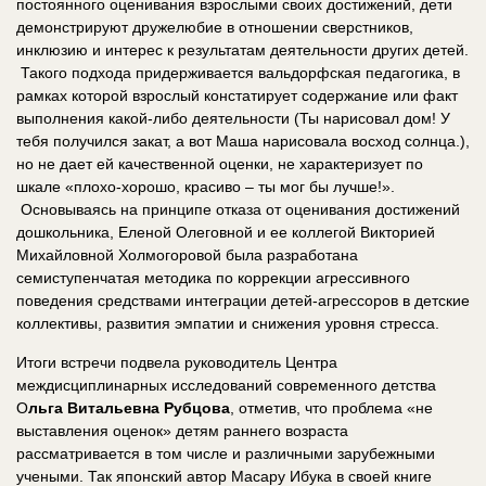
постоянного оценивания взрослыми своих достижений, дети
демонстрируют дружелюбие в отношении сверстников,
инклюзию и интерес к результатам деятельности других детей.
Такого подхода придерживается вальдорфская педагогика, в
рамках которой взрослый констатирует содержание или факт
выполнения какой-либо деятельности (Ты нарисовал дом! У
тебя получился закат, а вот Маша нарисовала восход солнца.),
но не дает ей качественной оценки, не характеризует по
шкале «плохо-хорошо, красиво – ты мог бы лучше!».
Основываясь на принципе отказа от оценивания достижений
дошкольника, Еленой Олеговной и ее коллегой Викторией
Михайловной Холмогоровой была разработана
семиступенчатая методика по коррекции агрессивного
поведения средствами интеграции детей-агрессоров в детские
коллективы, развития эмпатии и снижения уровня стресса.
Итоги встречи подвела руководитель Центра
междисциплинарных исследований современного детства
О
льга Витальевна Рубцова
, отметив, что проблема «не
выставления оценок» детям раннего возраста
рассматривается в том числе и различными зарубежными
учеными. Так японский автор Масару Ибука в своей книге