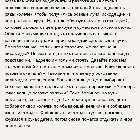
Когда все колечки будут сняты и разложены на столе в
порядке возрастания величины, постарайтесь подравнять
ряды колечек, чтобы получились ровные лучи, исходящие из
центрального круга. На столе образуется узор в виде лучей,
которые отходят от центра-круга и сужаются по краям стола.
Обратите внимание на то, что получилось солнышко с
разноцветными лучами, причём каждый сделал свой лучик.
Полюбовавшись солнышком спросите: «А где же наши
пирамидки? Посмотрите, от них остались только палочки да
подставочки. Надоело им голыми стоять. Давайте позовём
колечки домой и опять поставим их как раньше! Какое колечко
позовём сначала?» Напомните, что внизу у основания
пирамидки всегда самое большое кольцо. Дети выбирают
большие колечки и надевают их на свои пирамидки. «А теперь
какое кольцо позовут палочки? Тоже большое, но чуть
поменьше, вот такое» и т.д. Так, действуя по образцу, дети
собирают свои колечки по убывающей величине и собирают
свои пирамидки. Собранные пирамидки гуляют, прыгают,
кружатся в руках детей, потом снова ложатся отдыхать и игра
повторяется.