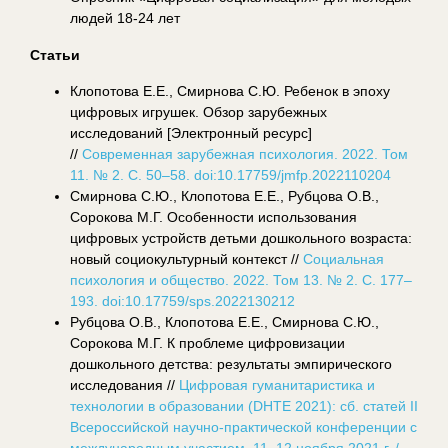
людей 18-24 лет
Статьи
Клопотова Е.Е., Смирнова С.Ю. Ребенок в эпоху
цифровых игрушек. Обзор зарубежных
исследований [Электронный ресурс]
//
Современная зарубежная психология. 2022. Том
11. № 2. С. 50–58. doi:10.17759/jmfp.2022110204
Смирнова С.Ю., Клопотова Е.Е., Рубцова О.В.,
Сорокова М.Г. Особенности использования
цифровых устройств детьми дошкольного возраста:
новый социокультурный контекст //
Социальная
психология и общество. 2022. Том 13. № 2. С. 177–
193. doi:10.17759/sps.2022130212
Рубцова О.В., Клопотова Е.Е., Смирнова С.Ю.,
Сорокова М.Г. К про­блеме цифровизации
дошкольного детства: результаты эмпирического
исследования //
Цифровая гуманитаристика и
технологии в образова­нии (DHTE 2021): сб. статей II
Всероссийской научно-практической кон­ференции с
международным участием. 11–12 ноября 2021 г. /